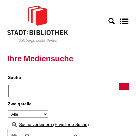
Zu den Suchfiltern springen
Zur Trefferliste springen
S
Ihre Mediensuche
Suche
Zweigstelle
Suche verfeinern (Erweiterte Suche)