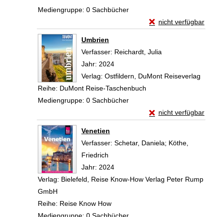
Mediengruppe:
0 Sachbücher
Exemplar-Details vo
nicht verfügbar
Zum Download von exte
Umbrien
Verfasser:
Reichardt, Julia
Suche nach diese
Jahr:
2024
Verlag:
Ostfildern, DuMont Reiseverlag
Reihe:
DuMont Reise-Taschenbuch
Mediengruppe:
0 Sachbücher
Exemplar-Details vo
nicht verfügbar
Zum Download von exte
Venetien
Verfasser:
Schetar, Daniela
;
Köthe,
Friedrich
Suche nach diesem Verfasser
Jahr:
2024
Verlag:
Bielefeld, Reise Know-How Verlag Peter Rump
GmbH
Reihe:
Reise Know How
Mediengruppe:
0 Sachbücher