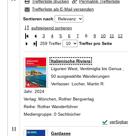
Trefferliste drucken
Permalink Trefferliste
Trefferliste als E-Mail versenden
Sortieren nach
aufsteigend sortieren
3
4
5
6
7
8
9
10
11
12
Letzte Seite
259 Treffer
Treffer pro Seite
Zu den Suchfiltern springen
Suchergebnis
Italienische Riviera
Ligurien West, Ventimiglia bis Genua ;
50 ausgewählte Wanderungen
Verfasser:
Locher, Martin R.
Suche nach die
Jahr:
2024
Verlag:
München, Rother Bergverlag
Reihe:
Rother Wanderführer
Mediengruppe:
0 Sachbücher
Exemplar-Details
verfügbar
Zum Download von 
Gardasee