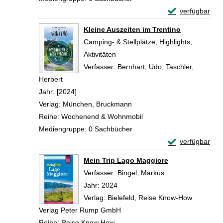
Exemplar-Detail
verfügbar
Zum Download von 
Kleine Auszeiten im Trentino
Camping- & Stellplätze, Highlights,
Aktivitäten
Verfasser:
Bernhart, Udo
;
Taschler,
Herbert
Suche nach diesem Verfasser
Jahr:
[2024]
Verlag:
München, Bruckmann
Reihe:
Wochenend & Wohnmobil
Mediengruppe:
0 Sachbücher
Exemplar-Detail
verfügbar
Zum Download von 
Mein Trip Lago Maggiore
Verfasser:
Bingel, Markus
Suche nach diese
Jahr:
2024
Verlag:
Bielefeld, Reise Know-How
Verlag Peter Rump GmbH
Reihe:
Reise Know How