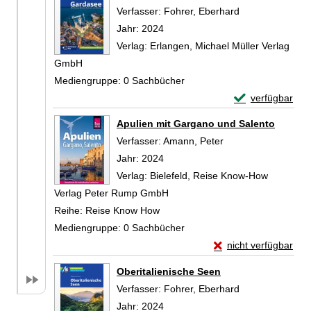
Verfasser:
Fohrer, Eberhard
Suche nach die
Jahr:
2024
Verlag:
Erlangen, Michael Müller Verlag
GmbH
Mediengruppe:
0 Sachbücher
Exemplar-Detai
verfügbar
Zum Download von 
Apulien mit Gargano und Salento
Verfasser:
Amann, Peter
Suche nach diesem 
Jahr:
2024
Verlag:
Bielefeld, Reise Know-How
Verlag Peter Rump GmbH
Reihe:
Reise Know How
Mediengruppe:
0 Sachbücher
Exemplar-Details vo
nicht verfügbar
Zum Download von exte
Oberitalienische Seen
Verfasser:
Fohrer, Eberhard
Suche nach die
Jahr:
2024