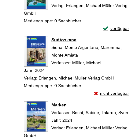
Verlag:
Erlangen, Michael Müller Verlag
GmbH
Mediengruppe:
0 Sachbücher
Exemplar-Detail
verfügbar
Zum Download von 
Südtoskana
Siena, Monte Argentario, Maremma,
Monte Amiata
Verfasser:
Müller, Michael
Suche nach diese
Jahr:
2024
Verlag:
Erlangen, Michael Müller Verlag GmbH
Mediengruppe:
0 Sachbücher
Exemplar-Details vo
nicht verfügbar
Zum Download von exte
Marken
Verfasser:
Becht, Sabine
;
Talaron, Sven
Such
Jahr:
2024
Verlag:
Erlangen, Michael Müller Verlag
GmbH