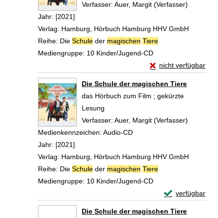
Verfasser:
Auer, Margit (Verfasser)
Suche na
Jahr:
[2021]
Verlag:
Hamburg, Hörbuch Hamburg HHV GmbH
Reihe:
Die
Schule
der
magischen
Tiere
Mediengruppe:
10 Kinder/Jugend-CD
Exemplar-Details vo
nicht verfügbar
Zum Download von exte
Die Schule der magischen Tiere
das Hörbuch zum Film ; gekürzte
Lesung
Verfasser:
Auer, Margit (Verfasser)
Suche na
Medienkennzeichen:
Audio-CD
Jahr:
[2021]
Verlag:
Hamburg, Hörbuch Hamburg HHV GmbH
Reihe:
Die
Schule
der
magischen
Tiere
Mediengruppe:
10 Kinder/Jugend-CD
Exemplar-Detail
verfügbar
Zum Download von 
Die Schule der magischen Tiere