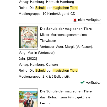
Verlag:
Hamburg, Hörbuch Hamburg
Reihe:
Die
Schule
der
magischen
Tiere
Mediengruppe:
10 Kinder/Jugend-CD
Exemplar-Details vo
nicht verfügbar
Zum Download von exte
Die Schule der magischen Tiere
Mister Morrisons gesammeltes
Tierwissen
Verfasser:
Auer, Margit (Verfasser)
;
Verg, Martin (Verfasser)
Suche nach diesem Verfasser
Jahr:
[2022]
Verlag:
Hamburg, Carlsen
Reihe:
Die
Schule
der
magischen
Tiere
Mediengruppe:
2 K & J Belletristik
Exemplar-Detail
verfügbar
Zum Download von 
Die Schule der magischen Tiere
das Hörbuch zum Film ; gekürzte
Lesung