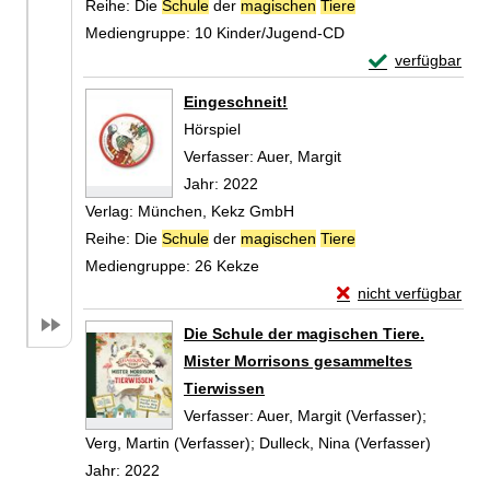
Reihe:
Die
Schule
der
magischen
Tiere
Mediengruppe:
10 Kinder/Jugend-CD
Exemplar-Detail
verfügbar
Zum Download von 
Eingeschneit!
Hörspiel
Verfasser:
Auer, Margit
Suche nach diesem V
Jahr:
2022
Verlag:
München, Kekz GmbH
Reihe:
Die
Schule
der
magischen
Tiere
Mediengruppe:
26 Kekze
Exemplar-Details vo
nicht verfügbar
Zum Download von exte
Die Schule der magischen Tiere.
Mister Morrisons gesammeltes
Tierwissen
Verfasser:
Auer, Margit (Verfasser)
;
Verg, Martin (Verfasser)
;
Dulleck, Nina (Verfasser)
Suche n
Jahr:
2022