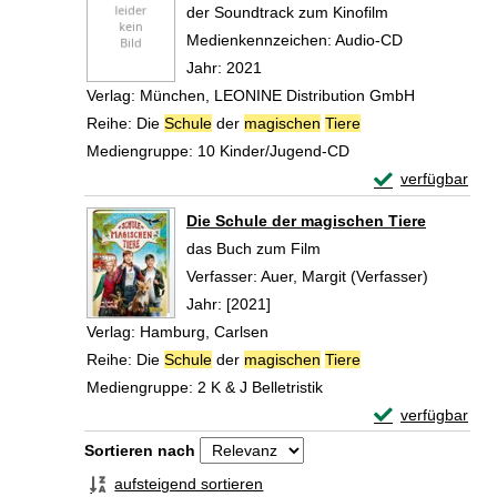
der Soundtrack zum Kinofilm
Suche nach diesem Verfasser
Medienkennzeichen:
Audio-CD
Jahr:
2021
Verlag:
München, LEONINE Distribution GmbH
Reihe:
Die
Schule
der
magischen
Tiere
Mediengruppe:
10 Kinder/Jugend-CD
Exemplar-Detail
verfügbar
Zum Download von 
Die Schule der magischen Tiere
das Buch zum Film
Verfasser:
Auer, Margit (Verfasser)
Suche na
Jahr:
[2021]
Verlag:
Hamburg, Carlsen
Reihe:
Die
Schule
der
magischen
Tiere
Mediengruppe:
2 K & J Belletristik
Exemplar-Detail
verfügbar
Zum Download von 
Zu den Suchfiltern springen
Sortieren nach
aufsteigend sortieren