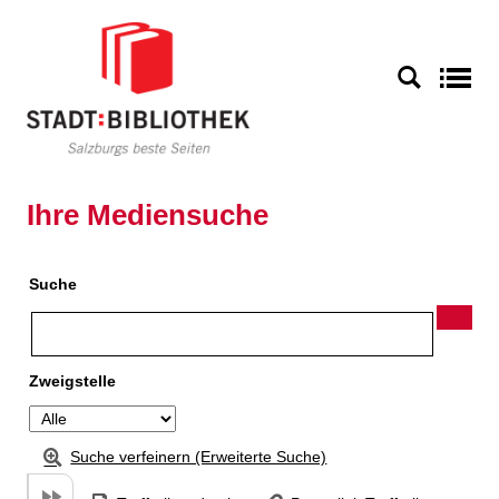
Zu den Suchfiltern springen
Zur Trefferliste springen
S
Ihre Mediensuche
Suche
Zweigstelle
Suche verfeinern (Erweiterte Suche)