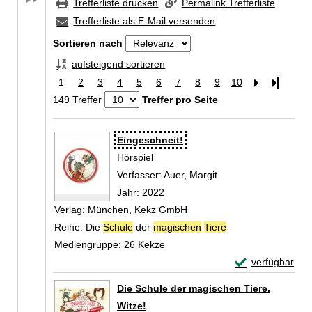
Trefferliste drucken
Permalink Trefferliste
Trefferliste als E-Mail versenden
Sortieren nach
aufsteigend sortieren
1
2
3
4
5
6
7
8
9
10
Letzte Se
149 Treffer
Treffer pro Seite
Zu den Suchfiltern springen
Suchergebnis
Eingeschneit!
Hörspiel
Verfasser:
Auer, Margit
Suche nach diesem V
Jahr:
2022
Verlag:
München, Kekz GmbH
Reihe:
Die
Schule
der
magischen
Tiere
Mediengruppe:
26 Kekze
Exemplar-Detail
verfügbar
Zum Download von 
Die Schule der magischen Tiere.
Witze!