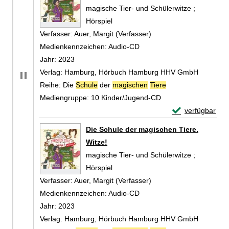
magische Tier- und Schülerwitze ;
Hörspiel
Verfasser:
Auer, Margit (Verfasser)
Suche nach diesem Ver
Medienkennzeichen:
Audio-CD
Jahr:
2023
Verlag:
Hamburg, Hörbuch Hamburg HHV GmbH
Reihe:
Die
Schule
der
magischen
Tiere
Mediengruppe:
10 Kinder/Jugend-CD
Exemplar-Detail
verfügbar
Zum Download von 
Die Schule der magischen Tiere.
Witze!
magische Tier- und Schülerwitze ;
Hörspiel
Verfasser:
Auer, Margit (Verfasser)
Suche nach diesem Ver
Medienkennzeichen:
Audio-CD
Jahr:
2023
Verlag:
Hamburg, Hörbuch Hamburg HHV GmbH