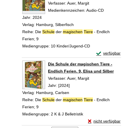
Verfasser:
Auer, Margit
Suche nach diesem V
Medienkennzeichen:
Audio-CD
Jahr:
2024
Verlag:
Hamburg, Silberfisch
Reihe:
Die
Schule
der
magischen
Tiere
- Endlich
Ferien; 9
Mediengruppe:
10 Kinder/Jugend-CD
Exemplar-Details
verfügbar
Zum Download von 
Die Schule der magischen Tiere -
Endlich Ferien. 9, Elisa und Silber
Verfasser:
Auer, Margit
Suche nach diesem V
Jahr:
[2024]
Verlag:
Hamburg, Carlsen
Reihe:
Die
Schule
der
magischen
Tiere
- Endlich
Ferien; 9
Mediengruppe:
2 K & J Belletristik
Exemplar-Details von
nicht verfügbar