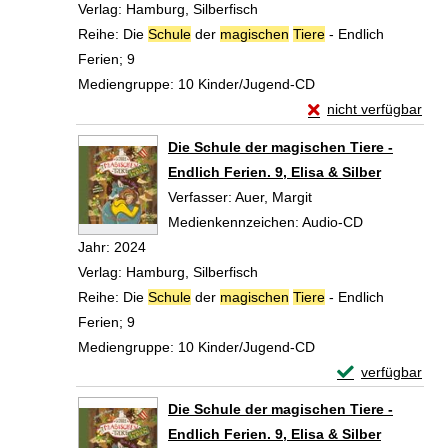
Verlag:
Hamburg, Silberfisch
Reihe:
Die
Schule
der
magischen
Tiere
- Endlich
Ferien; 9
Mediengruppe:
10 Kinder/Jugend-CD
Exemplar-Details von
nicht verfügbar
Zum Download von exte
Die Schule der magischen Tiere -
Endlich Ferien. 9, Elisa & Silber
Verfasser:
Auer, Margit
Suche nach diesem V
Medienkennzeichen:
Audio-CD
Jahr:
2024
Verlag:
Hamburg, Silberfisch
Reihe:
Die
Schule
der
magischen
Tiere
- Endlich
Ferien; 9
Mediengruppe:
10 Kinder/Jugend-CD
Exemplar-Details
verfügbar
Zum Download von 
Die Schule der magischen Tiere -
Endlich Ferien. 9, Elisa & Silber