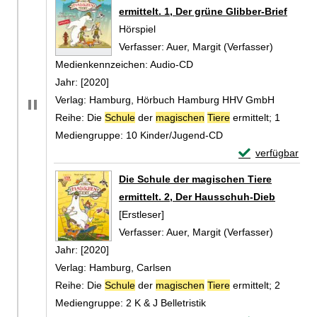
ermittelt. 1, Der grüne Glibber-Brief
Hörspiel
Verfasser:
Auer, Margit (Verfasser)
Suche na
Medienkennzeichen:
Audio-CD
Jahr:
[2020]
Verlag:
Hamburg, Hörbuch Hamburg HHV GmbH
Reihe:
Die
Schule
der
magischen
Tiere
ermittelt; 1
Mediengruppe:
10 Kinder/Jugend-CD
Exemplar-Details
verfügbar
Zum Download von 
Die Schule der magischen Tiere
ermittelt. 2, Der Hausschuh-Dieb
[Erstleser]
Verfasser:
Auer, Margit (Verfasser)
Suche na
Jahr:
[2020]
Verlag:
Hamburg, Carlsen
Reihe:
Die
Schule
der
magischen
Tiere
ermittelt; 2
Mediengruppe:
2 K & J Belletristik