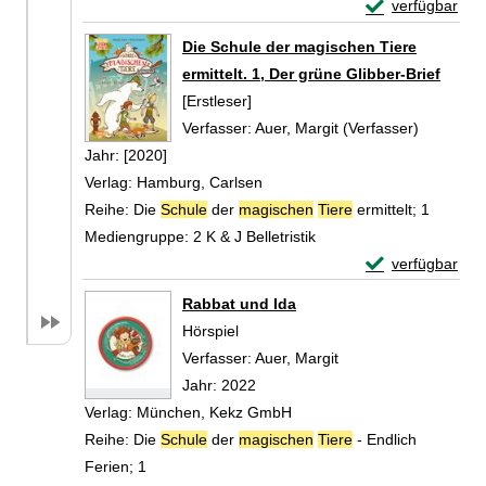
Exemplar-Detail
verfügbar
Zum Download von 
Die Schule der magischen Tiere
ermittelt. 1, Der grüne Glibber-Brief
[Erstleser]
Verfasser:
Auer, Margit (Verfasser)
Suche na
Jahr:
[2020]
Verlag:
Hamburg, Carlsen
Reihe:
Die
Schule
der
magischen
Tiere
ermittelt; 1
Mediengruppe:
2 K & J Belletristik
Exemplar-Details
verfügbar
Zum Download von 
Rabbat und Ida
Hörspiel
Verfasser:
Auer, Margit
Suche nach diesem V
Jahr:
2022
Verlag:
München, Kekz GmbH
Reihe:
Die
Schule
der
magischen
Tiere
- Endlich
Ferien; 1