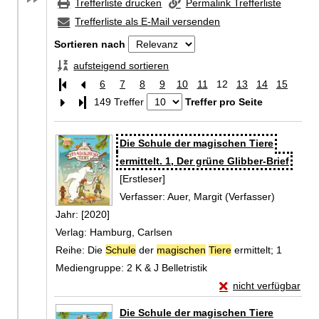
Trefferliste drucken
Permalink Trefferliste
Trefferliste als E-Mail versenden
Sortieren nach
aufsteigend sortieren
6
7
8
9
10
11
12
13
14
15
Letzte Seite
149 Treffer
Treffer pro Seite
Zu den Suchfiltern springen
Suchergebnis
Die Schule der magischen Tiere
ermittelt. 1, Der grüne Glibber-Brief
[Erstleser]
Verfasser:
Auer, Margit (Verfasser)
Suche na
Jahr:
[2020]
Verlag:
Hamburg, Carlsen
Reihe:
Die
Schule
der
magischen
Tiere
ermittelt; 1
Mediengruppe:
2 K & J Belletristik
Exemplar-Details von
nicht verfügbar
Zum Download von exte
Die Schule der magischen Tiere