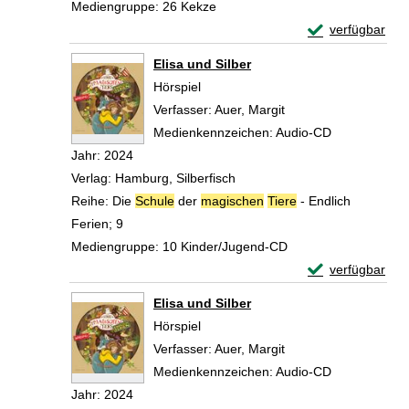
Mediengruppe:
26 Kekze
Exemplar-Detail
verfügbar
Zum Download von 
Elisa und Silber
Hörspiel
Verfasser:
Auer, Margit
Suche nach diesem V
Medienkennzeichen:
Audio-CD
Jahr:
2024
Verlag:
Hamburg, Silberfisch
Reihe:
Die
Schule
der
magischen
Tiere
- Endlich
Ferien; 9
Mediengruppe:
10 Kinder/Jugend-CD
Exemplar-Details
verfügbar
Zum Download von 
Elisa und Silber
Hörspiel
Verfasser:
Auer, Margit
Suche nach diesem V
Medienkennzeichen:
Audio-CD
Jahr:
2024