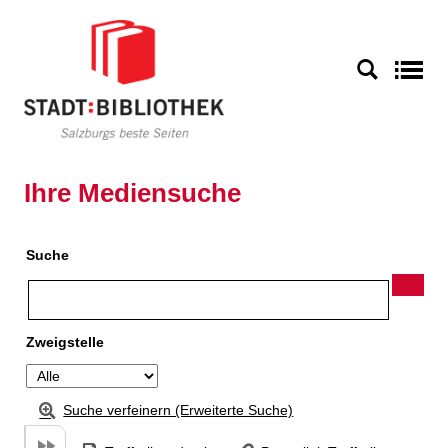
Zu den Suchfiltern springen
Zur Trefferliste springen
S
Ihre Mediensuche
Suche
Zweigstelle
Suche verfeinern (Erweiterte Suche)