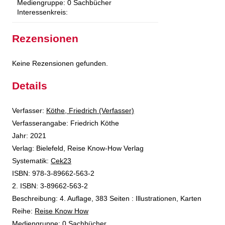
Mediengruppe:
0 Sachbücher
Interessenkreis:
Rezensionen
Keine Rezensionen gefunden.
Details
Verfasser:
Suche nach diesem Verfasser
Köthe, Friedrich (Verfasser)
Verfasserangabe:
Friedrich Köthe
Jahr:
2021
Verlag:
Bielefeld, Reise Know-How Verlag
opens in new tab
Diesen Link in neuem Tab öffnen
Systematik:
Suche nach dieser Systematik
Cek23
Suche nach diesem Interessenskreis
ISBN:
978-3-89662-563-2
2. ISBN:
3-89662-563-2
Beschreibung:
4. Auflage, 383 Seiten : Illustrationen, Karten
Reihe:
Reise Know How
Suche nach dieser Beteiligten Person
Mediengruppe:
0 Sachbücher