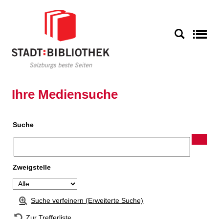
Zur Detailanzeige springen
S
Ihre Mediensuche
Suche
Zweigstelle
Suche verfeinern (Erweiterte Suche)
Zur Trefferliste