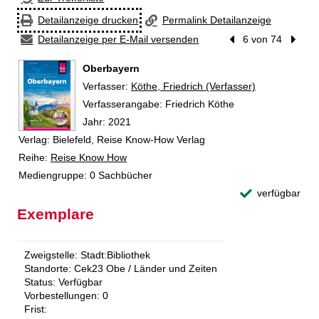
Detailanzeige drucken
Permalink Detailanzeige
Detailanzeige per E-Mail versenden
Vorheriger Treffer
6 von 74
Nächst
Oberbayern
Verfasser:
Suche nach diesem Verfasser
Köthe, Friedrich (Verfasser)
Verfasserangabe:
Friedrich Köthe
Jahr:
2021
Verlag:
Bielefeld, Reise Know-How Verlag
Reihe:
Reise Know How
Mediengruppe:
0 Sachbücher
verfügbar
Exemplare
Zweigstelle:
Stadt:Bibliothek
Standorte:
Cek23 Obe / Länder und Zeiten
Status:
Verfügbar
Vorbestellungen:
0
Frist: