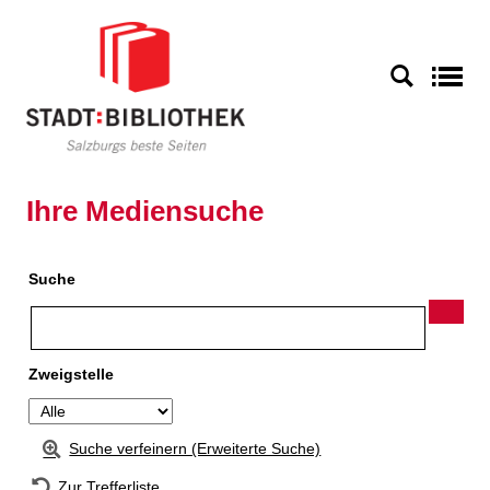
Zur Detailanzeige springen
S
Ihre Mediensuche
Suche
Zweigstelle
Suche verfeinern (Erweiterte Suche)
Zur Trefferliste