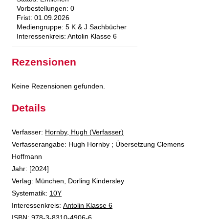
Vorbestellungen:
0
Frist:
01.09.2026
Mediengruppe:
5 K & J Sachbücher
Interessenkreis:
Antolin Klasse 6
Rezensionen
Keine Rezensionen gefunden.
Details
Verfasser:
Suche nach diesem Verfasser
Hornby, Hugh (Verfasser)
Verfasserangabe:
Hugh Hornby ; Übersetzung Clemens
Hoffmann
Jahr:
[2024]
Verlag:
München, Dorling Kindersley
opens in new tab
Diesen Link in neuem Tab öffnen
Systematik:
Suche nach dieser Systematik
10Y
Interessenkreis:
Suche nach diesem Interessenskreis
Antolin Klasse 6
ISBN:
978-3-8310-4906-6