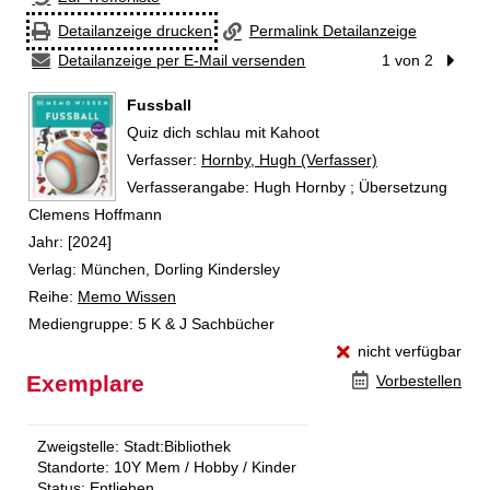
Detailanzeige drucken
Permalink Detailanzeige
Detailanzeige per E-Mail versenden
1 von 2
Nächst
Fussball
Quiz dich schlau mit Kahoot
Verfasser:
Suche nach diesem Verfasser
Hornby, Hugh (Verfasser)
Verfasserangabe:
Hugh Hornby ; Übersetzung
Clemens Hoffmann
Jahr:
[2024]
Verlag:
München, Dorling Kindersley
Reihe:
Memo Wissen
Mediengruppe:
5 K & J Sachbücher
nicht verfügbar
Exemplare
Vorbestellen
Zweigstelle:
Stadt:Bibliothek
Standorte:
10Y Mem / Hobby / Kinder
Status:
Entliehen