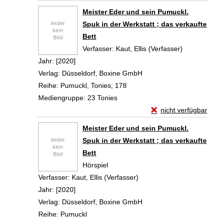
Zum Download von 
Meister Eder und sein Pumuckl.
Spuk in der Werkstatt ; das verkaufte
Bett
Verfasser:
Kaut, Ellis (Verfasser)
Suche nach
Jahr:
[2020]
Verlag:
Düsseldorf, Boxine GmbH
Reihe:
Pumuckl, Tonies; 178
Mediengruppe:
23 Tonies
Exemplar-Details von
nicht verfügbar
Zum Download von exte
Meister Eder und sein Pumuckl.
Spuk in der Werkstatt ; das verkaufte
Bett
Hörspiel
Verfasser:
Kaut, Ellis (Verfasser)
Suche nach diesem Verfa
Jahr:
[2020]
Verlag:
Düsseldorf, Boxine GmbH
Reihe:
Pumuckl