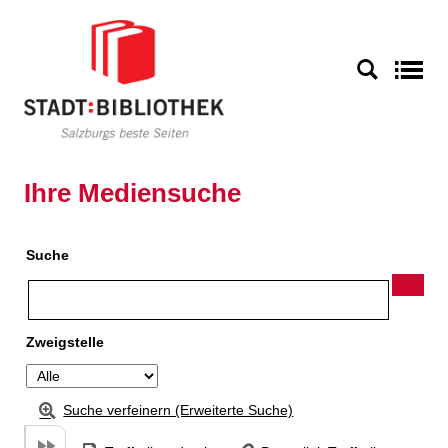
Zu den Suchfiltern springen
Zur Trefferliste springen
S
Ihre Mediensuche
Suche
Zweigstelle
Suche verfeinern (Erweiterte Suche)