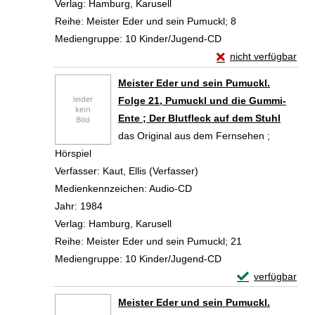
Verlag:
Hamburg, Karusell
Reihe:
Meister Eder und sein Pumuckl; 8
Mediengruppe:
10 Kinder/Jugend-CD
Exemplar-Details vo
nicht verfügbar
Zum Download von exte
Meister Eder und sein Pumuckl.
Folge 21, Pumuckl und die Gummi-
Ente ; Der Blutfleck auf dem Stuhl
das Original aus dem Fernsehen ;
Hörspiel
Verfasser:
Kaut, Ellis (Verfasser)
Suche nach diesem Verfa
Medienkennzeichen:
Audio-CD
Jahr:
1984
Verlag:
Hamburg, Karusell
Reihe:
Meister Eder und sein Pumuckl; 21
Mediengruppe:
10 Kinder/Jugend-CD
Exemplar-Detail
verfügbar
Zum Download von 
Meister Eder und sein Pumuckl.