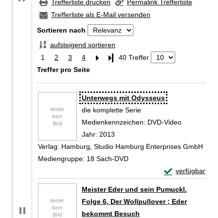
Trefferliste drucken
Permalink Trefferliste
Trefferliste als E-Mail versenden
Sortieren nach
aufsteigend sortieren
1
2
3
4
Letzte Seite
40 Treffer
Treffer pro Seite
Zu den Suchfiltern springen
Suchergebnis
Unterwegs mit Odysseus
die komplette Serie
Suche nach diesem Verfasser
Medienkennzeichen:
DVD-Video
Jahr:
2013
Verlag:
Hamburg, Studio Hamburg Enterprises GmbH
Mediengruppe:
18 Sach-DVD
Exemplar-Detail
verfügbar
Zum Download von 
Meister Eder und sein Pumuckl.
Folge 6, Der Wollpullover ; Eder
bekommt Besuch