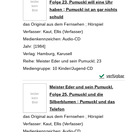
Folge 23, Pumuckl will eine Uhr
haben ; Pumuckl ist an gar nichts
schuld
das Original aus dem Fernsehen ; Hörspiel
Verfasser:
Kaut, Ellis (Verfasser)
Suche nach diesem Verfa
Medienkennzeichen:
Audio-CD
Jahr:
[1984]
Verlag:
Hamburg, Karusell
Reihe:
Meister Eder und sein Pumuckl; 23
Mediengruppe:
10 Kinder/Jugend-CD
Exemplar-Details
verfügbar
Zum Download von 
Meister Eder und sein Pumuckl.
Folge 25, Pumuckl und die
Silberblumen ; Pumuckl und das
Telefon
das Original aus dem Fernsehen ; Hörspiel
Verfasser:
Kaut, Ellis (Verfasser)
Suche nach diesem Verfa
Medienkennzeichen:
Audio-CD