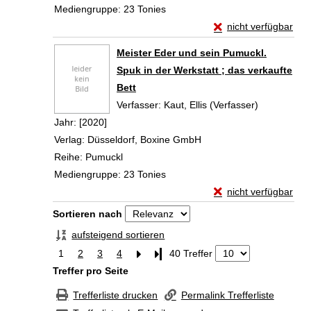
Mediengruppe:
23 Tonies
Exemplar-Details von
nicht verfügbar
Zum Download von exte
Meister Eder und sein Pumuckl.
Spuk in der Werkstatt ; das verkaufte
Bett
Verfasser:
Kaut, Ellis (Verfasser)
Suche nach
Jahr:
[2020]
Verlag:
Düsseldorf, Boxine GmbH
Reihe:
Pumuckl
Mediengruppe:
23 Tonies
Exemplar-Details von
nicht verfügbar
Zum Download von exte
Zu den Suchfiltern springen
Sortieren nach
aufsteigend sortieren
1
2
3
4
Letzte Seite
40 Treffer
Treffer pro Seite
Trefferliste drucken
Permalink Trefferliste