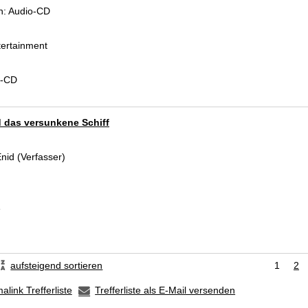
n:
Audio-CD
ertainment
d-CD
 das versunkene Schiff
Enid (Verfasser)
Suche nach diesem Verfasser
e
aufsteigend sortieren
1
2
alink Trefferliste
Trefferliste als E-Mail versenden