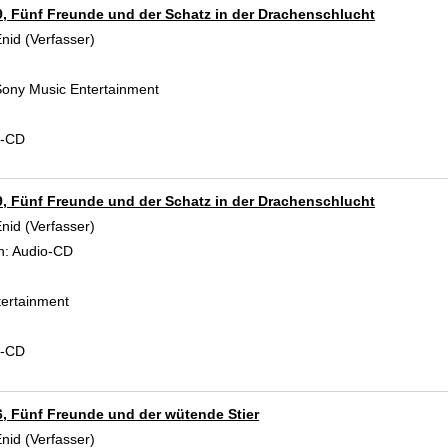
9, Fünf Freunde und der Schatz in der Drachenschlucht
Enid (Verfasser)
Suche nach diesem Verfasser
ony Music Entertainment
d-CD
9, Fünf Freunde und der Schatz in der Drachenschlucht
Enid (Verfasser)
Suche nach diesem Verfasser
n:
Audio-CD
ertainment
d-CD
6, Fünf Freunde und der wütende Stier
Enid (Verfasser)
Suche nach diesem Verfasser