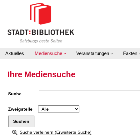
Zu den Suchfiltern springen
Zur Trefferliste springen
Aktuelles
Mediensuche
Veranstaltungen
Fakten
Ihre Mediensuche
Suche
Zweigstelle
Suche verfeinern (Erweiterte Suche)