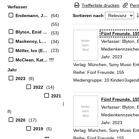
Zur Trefferliste springen
Trefferliste drucken
Perm
Verfasser
Suchfilter
Endemann, Jannik (Erzähler)
(64)
Sortieren nach
(55)
Zu den Suchfiltern springen
Blyton, Enid (Verfasser)
(53)
Suchergebnis
Fünf Freunde. 15
Mackensy, Lutz (Erzähler)
Verfasser:
Blyton, 
(34)
Medienkennzeiche
(23)
Möller, Ivo (Erzähler)
Jahr:
2023
Mehr Verfasser-Filter anzeigen
McClean, Katrin (Verfasser)
Verlag:
München, Sony Music En
Jahr
Reihe:
Fünf Freunde; 155
2023
(8)
Mediengruppe:
10 Kinder/Jugen
2022
(14)
2021
Fünf Freunde. 15
(
Verfasser:
Blyton, 
8)
Medienkennzeiche
2020
(17)
Jahr:
2023
2019
(5)
Verlag:
München, Sony Music En
Mehr Jahr-Filter anzeigen
Reihe:
Fünf Freunde; 155