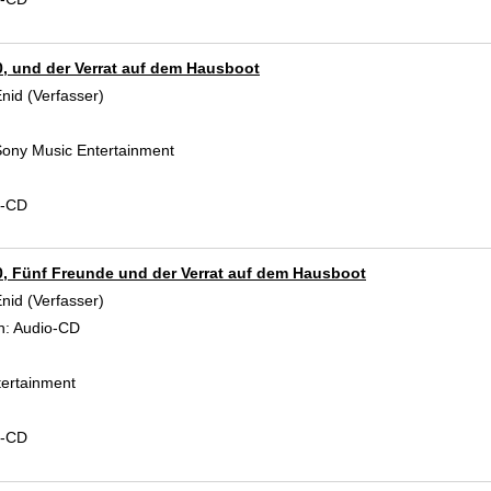
0, und der Verrat auf dem Hausboot
Enid (Verfasser)
Suche nach diesem Verfasser
ony Music Entertainment
d-CD
0, Fünf Freunde und der Verrat auf dem Hausboot
Enid (Verfasser)
Suche nach diesem Verfasser
n:
Audio-CD
ertainment
d-CD