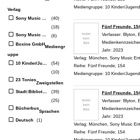
Mediengruppe:
10 Kinder/Jugen
Verlag
Sony Music Entertainment Germany GmbH
(40)
Fünf Freunde. 154
(18)
Verfasser:
Blyton, 
Sony Music Entertainment
(6)
Medienkennzeiche
Boxine GmbH
Mediengr
Jahr:
2023
uppe
Verlag:
München, Sony Music En
10 Kinder/Jugend-CD
(54)
Reihe:
Fünf Freunde; 154
(10)
Mediengruppe:
10 Kinder/Jugen
23 Tonies
Zweigstellen
Stadt:Bibliothek
(39)
Fünf Freunde. 154
(25)
Verfasser:
Blyton, 
Bücherbus
Medienkennzeiche
Sprachen
Jahr:
2023
Deutsch
(1)
Verlag:
München, Sony Music En
Reihe:
Fünf Freunde; 154
Mediengruppe:
10 Kinder/Jugen