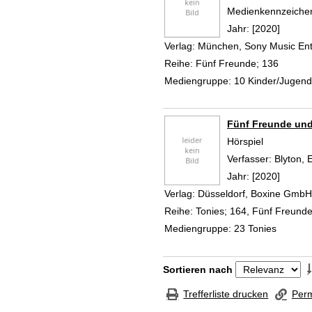
Medienkennzeiche
Jahr:
[2020]
Verlag:
München, Sony Music Ent
Reihe:
Fünf Freunde; 136
Mediengruppe:
10 Kinder/Jugen
Fünf Freunde und
Hörspiel
Verfasser:
Blyton, 
Jahr:
[2020]
Verlag:
Düsseldorf, Boxine GmbH
Reihe:
Tonies; 164, Fünf Freund
Mediengruppe:
23 Tonies
Zu den Suchfiltern springen
Sortieren nach
Trefferliste drucken
Perm