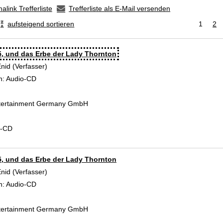
alink Trefferliste
Trefferliste als E-Mail versenden
aufsteigend sortieren
1
2
5, und das Erbe der Lady Thornton
Enid (Verfasser)
Suche nach diesem Verfasser
n:
Audio-CD
tertainment Germany GmbH
d-CD
5, und das Erbe der Lady Thornton
Enid (Verfasser)
Suche nach diesem Verfasser
n:
Audio-CD
tertainment Germany GmbH