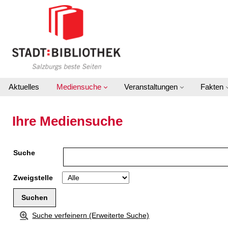
Zu den Suchfiltern springen
Zur Trefferliste springen
Aktuelles
Mediensuche
Veranstaltungen
Fakten
Ihre Mediensuche
Suche
Zweigstelle
Suche verfeinern (Erweiterte Suche)