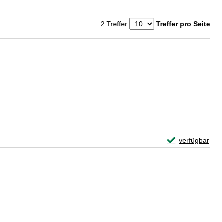
2 Treffer
Treffer pro Seite
fasser
Exemplar-Detail
verfügbar
Zum Download von 
fasser