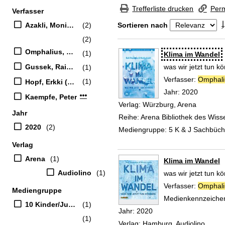
Zur Trefferliste springen
Trefferliste drucken
Perm
Verfasser
Suchfilter
Azakli, Monika (Verfasser)
(2)
Sortieren nach
(2)
Zu den Suchfiltern springen
Omphalius, Ruth (Verfasser)
(1)
Suchergebnis
Klima im Wandel
Gussek, Rainer (Mitwirkender)
was wir jetzt tun k
(1)
Verfasser:
Omphali
(1)
Hopf, Erkki (Erzähler)
Jahr:
2020
Mehr Verfasser-Filter anzeigen
Kaempfe, Peter
Verlag:
Würzburg, Arena
Jahr
Reihe:
Arena Bibliothek des Wiss
2020
(2)
Mediengruppe:
5 K & J Sachbüch
Verlag
Arena
(1)
Klima im Wandel
Audiolino
(1)
was wir jetzt tun k
Verfasser:
Omphali
Mediengruppe
Medienkennzeiche
10 Kinder/Jugend-CD
(1)
Jahr:
2020
(1)
Verlag:
Hamburg, Audiolino