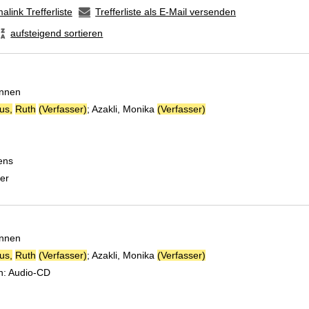
alink Trefferliste
Trefferliste als E-Mail versenden
aufsteigend sortieren
önnen
us,
Ruth
(Verfasser)
;
Azakli, Monika
(Verfasser)
Suche nach diesem Ver
ens
er
önnen
us,
Ruth
(Verfasser)
;
Azakli, Monika
(Verfasser)
Suche nach diesem Ver
n:
Audio-CD