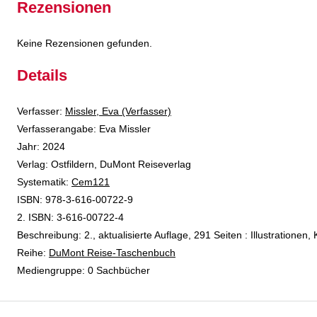
Rezensionen
Keine Rezensionen gefunden.
Details
Verfasser:
Suche nach diesem Verfasser
Missler, Eva (Verfasser)
Verfasserangabe:
Eva Missler
Jahr:
2024
Verlag:
Ostfildern, DuMont Reiseverlag
opens in new tab
Diesen Link in neuem Tab öffnen
Systematik:
Suche nach dieser Systematik
Cem121
Suche nach diesem Interessenskreis
ISBN:
978-3-616-00722-9
2. ISBN:
3-616-00722-4
Beschreibung:
2., aktualisierte Auflage, 291 Seiten : Illustrationen,
Reihe:
DuMont Reise-Taschenbuch
Suche nach dieser Beteiligten Person
Mediengruppe:
0 Sachbücher