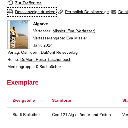
Zur Trefferliste
Detailanzeige drucken
Permalink Detailanzeige
Detai
Algarve
Verfasser:
Suche nach diesem Verfasser
Missler, Eva (Verfasser)
Verfasserangabe:
Eva Missler
Jahr:
2024
Verlag:
Ostfildern, DuMont Reiseverlag
Reihe:
DuMont Reise-Taschenbuch
Mediengruppe:
0 Sachbücher
Exemplare
Zweigstelle
Standorte
St
Stadt:Bibliothek
Cem121 Alg / Länder und Zeiten
Ve