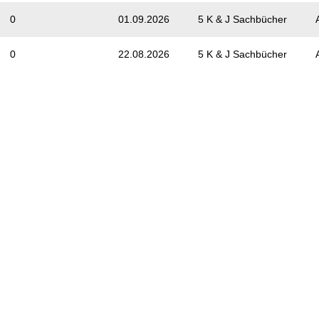
0
01.09.2026
5 K & J Sachbücher
0
22.08.2026
5 K & J Sachbücher