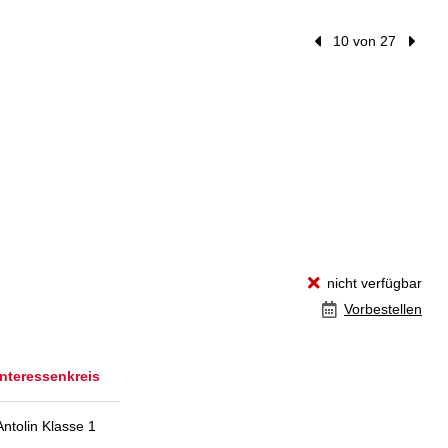
Vorheriger Treffer
10 von 27
Nächst
nicht verfügbar
Vorbestellen
Interessenkreis
Antolin Klasse 1