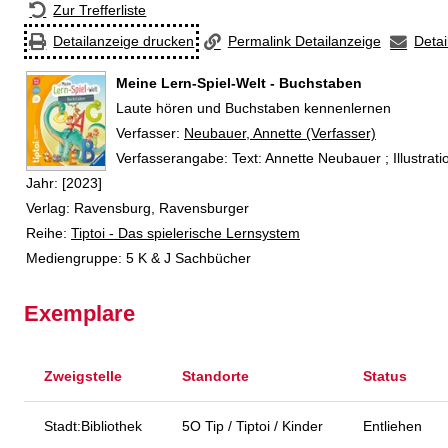
Zur Trefferliste
Detailanzeige drucken
Permalink Detailanzeige
Detai
Meine Lern-Spiel-Welt - Buchstaben
Laute hören und Buchstaben kennenlernen
Verfasser:
Suche nach diesem Verfasser
Neubauer, Annette (Verfasser)
Verfasserangabe:
Text: Annette Neubauer ; Illustratio
Jahr:
[2023]
Verlag:
Ravensburg, Ravensburger
Reihe:
Tiptoi - Das spielerische Lernsystem
Mediengruppe:
5 K & J Sachbücher
Exemplare
Zweigstelle
Standorte
Status
Stadt:Bibliothek
5O Tip / Tiptoi / Kinder
Entliehen