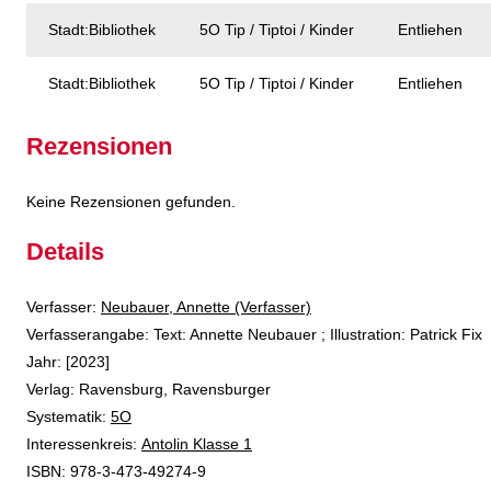
Stadt:Bibliothek
5O Tip / Tiptoi / Kinder
Entliehen
Stadt:Bibliothek
5O Tip / Tiptoi / Kinder
Entliehen
Rezensionen
Keine Rezensionen gefunden.
Details
Verfasser:
Suche nach diesem Verfasser
Neubauer, Annette (Verfasser)
Verfasserangabe:
Text: Annette Neubauer ; Illustration: Patrick Fix
Jahr:
[2023]
Verlag:
Ravensburg, Ravensburger
opens in new tab
Diesen Link in neuem Tab öffnen
Systematik:
Suche nach dieser Systematik
5O
Interessenkreis:
Suche nach diesem Interessenskreis
Antolin Klasse 1
ISBN:
978-3-473-49274-9