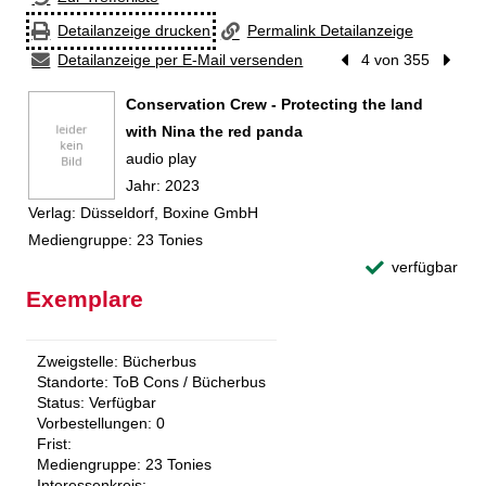
Detailanzeige drucken
Permalink Detailanzeige
Detailanzeige per E-Mail versenden
Vorheriger Treffer
4 von 355
Nächst
Conservation Crew - Protecting the land
with Nina the red panda
audio play
Suche nach diesem Verfasser
Jahr:
2023
Verlag:
Düsseldorf, Boxine GmbH
Mediengruppe:
23 Tonies
verfügbar
Exemplare
Zweigstelle:
Bücherbus
Standorte:
ToB Cons / Bücherbus
Status:
Verfügbar
Vorbestellungen:
0
Frist:
Mediengruppe:
23 Tonies
Interessenkreis: