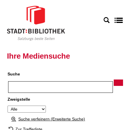
Zur Detailanzeige springen
S
Ihre Mediensuche
Suche
Zweigstelle
Suche verfeinern (Erweiterte Suche)
Zur Trefferliste