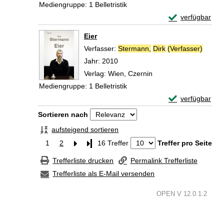
Mediengruppe:
1 Belletristik
Exemplar-Detail
verfügbar
Zum Download von 
Eier
Verfasser:
Stermann,
Dirk
(Verfasser)
Suche 
Jahr:
2010
Verlag:
Wien, Czernin
Mediengruppe:
1 Belletristik
Exemplar-Detail
verfügbar
Zum Download von 
Zu den Suchfiltern springen
Sortieren nach
aufsteigend sortieren
1
2
Letzte Seite
16 Treffer
Treffer pro Seite
Trefferliste drucken
Permalink Trefferliste
Trefferliste als E-Mail versenden
OPEN V 12.0.1.2