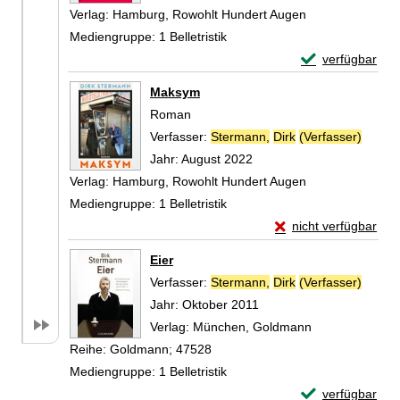
Verlag:
Hamburg, Rowohlt Hundert Augen
Mediengruppe:
1 Belletristik
Exemplar-Detail
verfügbar
Zum Download von 
Maksym
Roman
Verfasser:
Stermann,
Dirk
(Verfasser)
Suche 
Jahr:
August 2022
Verlag:
Hamburg, Rowohlt Hundert Augen
Mediengruppe:
1 Belletristik
Exemplar-Details v
nicht verfügbar
Zum Download von exte
Eier
Verfasser:
Stermann,
Dirk
(Verfasser)
Suche 
Jahr:
Oktober 2011
Verlag:
München, Goldmann
Reihe:
Goldmann; 47528
Mediengruppe:
1 Belletristik
Exemplar-Detail
verfügbar