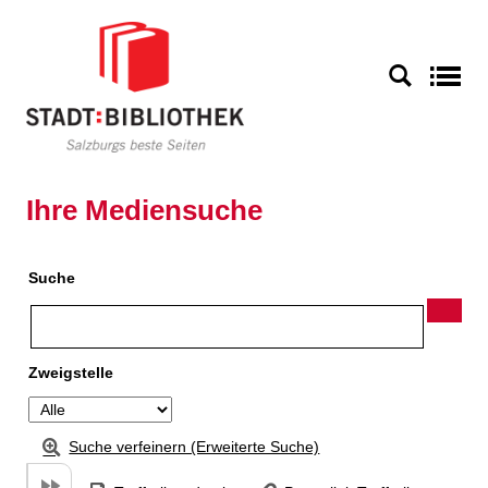
Zu den Suchfiltern springen
Zur Trefferliste springen
S
Ihre Mediensuche
Suche
Zweigstelle
Suche verfeinern (Erweiterte Suche)