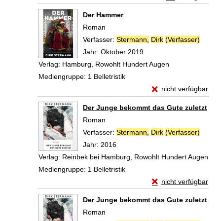
Zum Download von 
Der Hammer
Roman
Verfasser:
Stermann,
Dirk
(Verfasser)
Suche 
Jahr:
Oktober 2019
Verlag:
Hamburg, Rowohlt Hundert Augen
Mediengruppe:
1 Belletristik
Exemplar-Details v
nicht verfügbar
Zum Download von exte
Der Junge bekommt das Gute zuletzt
Roman
Verfasser:
Stermann,
Dirk
(Verfasser)
Suche 
Jahr:
2016
Verlag:
Reinbek bei Hamburg, Rowohlt Hundert Augen
Mediengruppe:
1 Belletristik
Exemplar-Details vo
nicht verfügbar
Zum Download von exte
Der Junge bekommt das Gute zuletzt
Roman