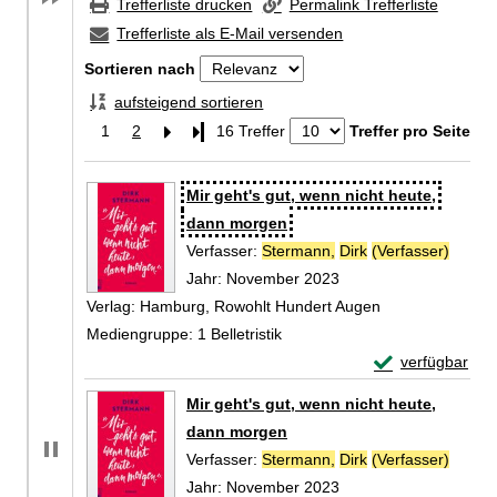
Trefferliste drucken
Permalink Trefferliste
Trefferliste als E-Mail versenden
Sortieren nach
aufsteigend sortieren
1
2
Letzte Seite
16 Treffer
Treffer pro Seite
Zu den Suchfiltern springen
Suchergebnis
Mir geht's gut, wenn nicht heute,
dann morgen
Verfasser:
Stermann,
Dirk
(Verfasser)
Suche 
Jahr:
November 2023
Verlag:
Hamburg, Rowohlt Hundert Augen
Mediengruppe:
1 Belletristik
Exemplar-Detail
verfügbar
Zum Download von 
Mir geht's gut, wenn nicht heute,
dann morgen
Verfasser:
Stermann,
Dirk
(Verfasser)
Suche 
Jahr:
November 2023