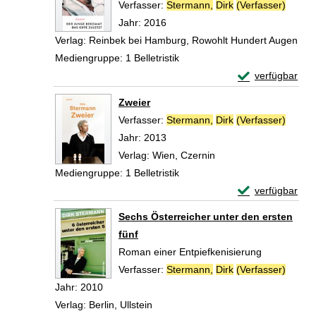
Verfasser:
Stermann,
Dirk
(Verfasser)
Suche 
Jahr:
2016
Verlag:
Reinbek bei Hamburg, Rowohlt Hundert Augen
Mediengruppe:
1 Belletristik
Exemplar-Detail
verfügbar
Zum Download von 
Zweier
Verfasser:
Stermann,
Dirk
(Verfasser)
Suche 
Jahr:
2013
Verlag:
Wien, Czernin
Mediengruppe:
1 Belletristik
Exemplar-Detail
verfügbar
Zum Download von 
Sechs Österreicher unter den ersten
fünf
Roman einer Entpiefkenisierung
Verfasser:
Stermann,
Dirk
(Verfasser)
Suche 
Jahr:
2010
Verlag:
Berlin, Ullstein