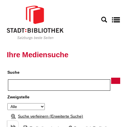
Zu den Suchfiltern springen
Zur Trefferliste springen
S
Ihre Mediensuche
Suche
Zweigstelle
Suche verfeinern (Erweiterte Suche)