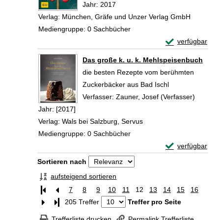
Jahr:
2017
Verlag:
München, Gräfe und Unzer Verlag GmbH
Mediengruppe:
0 Sachbücher
Exemplar-Detail
verfügbar
Zum Download von 
Das große k. u. k. Mehlspeisenbuch
die besten Rezepte vom berühmten
Zuckerbäcker aus Bad Ischl
Verfasser:
Zauner, Josef (Verfasser)
Suche n
Jahr:
[2017]
Verlag:
Wals bei Salzburg, Servus
Mediengruppe:
0 Sachbücher
Exemplar-Detail
verfügbar
Zum Download von 
Zu den Suchfiltern springen
Sortieren nach
aufsteigend sortieren
7
8
9
10
11
12
13
14
15
16
Letzte Seite
205 Treffer
Treffer pro Seite
Trefferliste drucken
Permalink Trefferliste