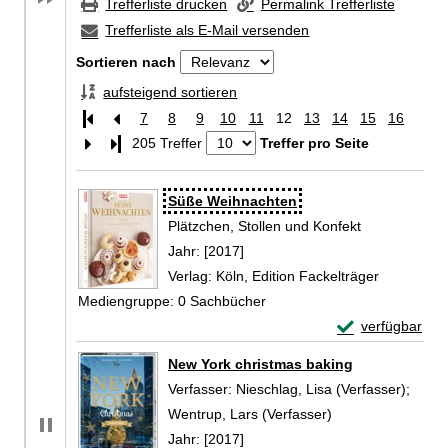
Trefferliste drucken
Permalink Trefferliste
Trefferliste als E-Mail versenden
Sortieren nach
aufsteigend sortieren
7
8
9
10
11
12
13
14
15
16
Letzte Seite
205 Treffer
Treffer pro Seite
Zu den Suchfiltern springen
Suchergebnis
Süße Weihnachten
Plätzchen, Stollen und Konfekt
Suche nach diesem Verfasser
Jahr:
[2017]
Verlag:
Köln, Edition Fackelträger
Mediengruppe:
0 Sachbücher
Exemplar-Detai
verfügbar
Zum Download von 
New York christmas baking
Verfasser:
Nieschlag, Lisa (Verfasser)
;
Wentrup, Lars (Verfasser)
Suche nach diese
Jahr:
[2017]