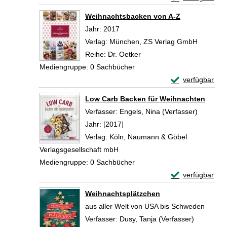
Zum Download von 
Weihnachtsbacken von A-Z
Suche nach diesem Verfasser
Jahr:
2017
Verlag:
München, ZS Verlag GmbH
Reihe:
Dr. Oetker
Mediengruppe:
0 Sachbücher
Exemplar-Detail
verfügbar
Zum Download von 
Low Carb Backen für Weihnachten
Verfasser:
Engels, Nina (Verfasser)
Suche na
Jahr:
[2017]
Verlag:
Köln, Naumann & Göbel
Verlagsgesellschaft mbH
Mediengruppe:
0 Sachbücher
Exemplar-Detail
verfügbar
Zum Download von 
Weihnachtsplätzchen
aus aller Welt von USA bis Schweden
Verfasser:
Dusy, Tanja (Verfasser)
Suche nac