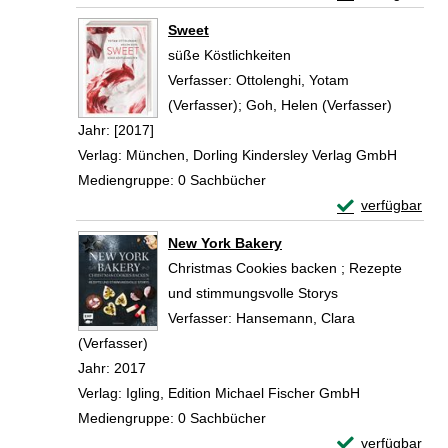
Zum Download von 
Sweet
süße Köstlichkeiten
Verfasser:
Ottolenghi, Yotam
(Verfasser)
;
Goh, Helen (Verfasser)
Suche na
Jahr:
[2017]
Verlag:
München, Dorling Kindersley Verlag GmbH
Mediengruppe:
0 Sachbücher
Exemplar-Detail
verfügbar
Zum Download von 
New York Bakery
Christmas Cookies backen ; Rezepte
und stimmungsvolle Storys
Verfasser:
Hansemann, Clara
(Verfasser)
Suche nach diesem Verfasser
Jahr:
2017
Verlag:
Igling, Edition Michael Fischer GmbH
Mediengruppe:
0 Sachbücher
Exemplar-Detail
verfügbar