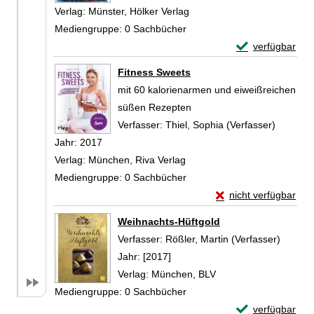
Verlag:
Münster, Hölker Verlag
Mediengruppe:
0 Sachbücher
Exemplar-Detail
verfügbar
Zum Download von 
Fitness Sweets
mit 60 kalorienarmen und eiweißreichen
süßen Rezepten
Verfasser:
Thiel, Sophia (Verfasser)
Suche n
Jahr:
2017
Verlag:
München, Riva Verlag
Mediengruppe:
0 Sachbücher
Exemplar-Details vo
nicht verfügbar
Zum Download von exte
Weihnachts-Hüftgold
Verfasser:
Rößler, Martin (Verfasser)
Suche 
Jahr:
[2017]
Verlag:
München, BLV
Mediengruppe:
0 Sachbücher
Exemplar-Detail
verfügbar