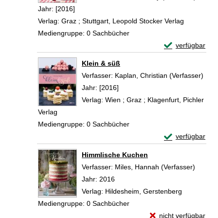
Jahr:
[2016]
Verlag:
Graz ; Stuttgart, Leopold Stocker Verlag
Mediengruppe:
0 Sachbücher
Exemplar-Detai
verfügbar
Zum Download von 
Klein & süß
Verfasser:
Kaplan, Christian (Verfasser)
Such
Jahr:
[2016]
Verlag:
Wien ; Graz ; Klagenfurt, Pichler
Verlag
Mediengruppe:
0 Sachbücher
Exemplar-Detail
verfügbar
Zum Download von 
Himmlische Kuchen
Verfasser:
Miles, Hannah (Verfasser)
Suche 
Jahr:
2016
Verlag:
Hildesheim, Gerstenberg
Mediengruppe:
0 Sachbücher
Exemplar-Details vo
nicht verfügbar