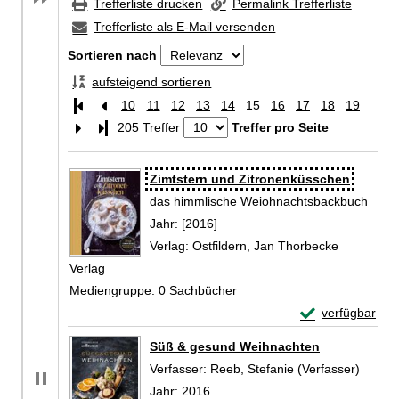
Trefferliste drucken
Permalink Trefferliste
Trefferliste als E-Mail versenden
Sortieren nach
aufsteigend sortieren
10
11
12
13
14
15
16
17
18
19
Letzte Seite
205 Treffer
Treffer pro Seite
Zu den Suchfiltern springen
Suchergebnis
Zimtstern und Zitronenküsschen
das himmlische Weiohnachtsbackbuch
Suche nach diesem Verfasser
Jahr:
[2016]
Verlag:
Ostfildern, Jan Thorbecke
Verlag
Mediengruppe:
0 Sachbücher
Exemplar-Detail
verfügbar
Zum Download von 
Süß & gesund Weihnachten
Verfasser:
Reeb, Stefanie (Verfasser)
Suche 
Jahr:
2016