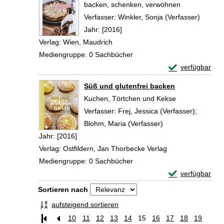
backen, schenken, verwöhnen
Verfasser:
Winkler, Sonja (Verfasser)
Suche 
Jahr:
[2016]
Verlag:
Wien, Maudrich
Mediengruppe:
0 Sachbücher
Exemplar-Detail
verfügbar
Zum Download von 
Süß und glutenfrei backen
Kuchen, Törtchen und Kekse
Verfasser:
Frej, Jessica (Verfasser)
;
Blohm, Maria (Verfasser)
Suche nach diesem
Jahr:
[2016]
Verlag:
Ostfildern, Jan Thorbecke Verlag
Mediengruppe:
0 Sachbücher
Exemplar-Detail
verfügbar
Zum Download von 
Zu den Suchfiltern springen
Sortieren nach
aufsteigend sortieren
10
11
12
13
14
15
16
17
18
19