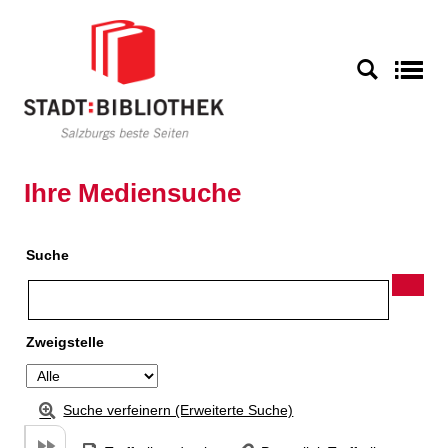
Zu den Suchfiltern springen
Zur Trefferliste springen
S
Ihre Mediensuche
Suche
Zweigstelle
Suche verfeinern (Erweiterte Suche)