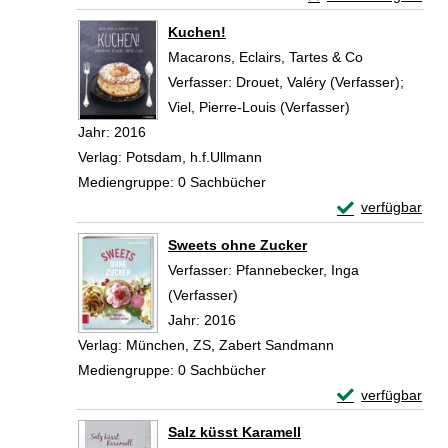
Zum Download von exte
Kuchen!
Macarons, Eclairs, Tartes & Co
Verfasser:
Drouet, Valéry (Verfasser)
;
Viel, Pierre-Louis (Verfasser)
Suche nach die
Jahr:
2016
Verlag:
Potsdam, h.f.Ullmann
Mediengruppe:
0 Sachbücher
Exemplar-Detail
verfügbar
Zum Download von 
Sweets ohne Zucker
Verfasser:
Pfannebecker, Inga
(Verfasser)
Suche nach diesem Verfasser
Jahr:
2016
Verlag:
München, ZS, Zabert Sandmann
Mediengruppe:
0 Sachbücher
Exemplar-Detail
verfügbar
Zum Download von 
Salz küsst Karamell