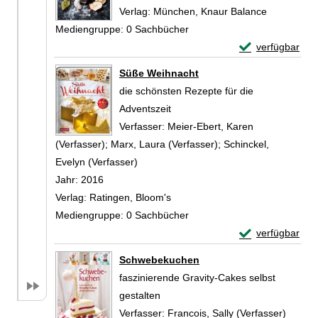
Verlag:
München, Knaur Balance
Mediengruppe:
0 Sachbücher
Exemplar-Detai
verfügbar
Zum Download von 
Süße Weihnacht
die schönsten Rezepte für die
Adventszeit
Verfasser:
Meier-Ebert, Karen
(Verfasser)
;
Marx, Laura (Verfasser)
;
Schinckel,
Evelyn (Verfasser)
Suche nach diesem Verfasser
Jahr:
2016
Verlag:
Ratingen, Bloom's
Mediengruppe:
0 Sachbücher
Exemplar-Detai
verfügbar
Zum Download von 
Schwebekuchen
faszinierende Gravity-Cakes selbst
gestalten
Verfasser:
Francois, Sally (Verfasser)
Suche 