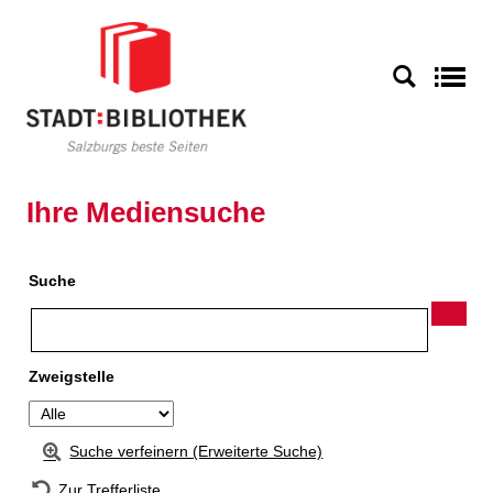
Zur Detailanzeige springen
S
Ihre Mediensuche
Suche
Zweigstelle
Suche verfeinern (Erweiterte Suche)
Zur Trefferliste