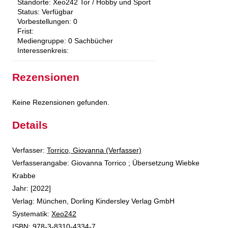
Standorte:
Xeo242 Tor / Hobby und Sport
Status:
Verfügbar
Vorbestellungen:
0
Frist:
Mediengruppe:
0 Sachbücher
Interessenkreis:
Rezensionen
Keine Rezensionen gefunden.
Details
Verfasser:
Suche nach diesem Verfasser
Torrico, Giovanna (Verfasser)
Verfasserangabe:
Giovanna Torrico ; Übersetzung Wiebke
Krabbe
Jahr:
[2022]
Verlag:
München, Dorling Kindersley Verlag GmbH
opens in new tab
Diesen Link in neuem Tab öffnen
Systematik:
Suche nach dieser Systematik
Xeo242
Suche nach diesem Interessenskreis
ISBN:
978-3-8310-4334-7