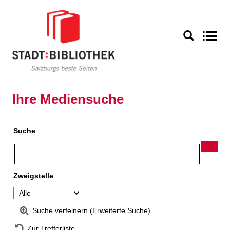
Zur Detailanzeige springen
S
Ihre Mediensuche
Suche
Zweigstelle
Suche verfeinern (Erweiterte Suche)
Zur Trefferliste