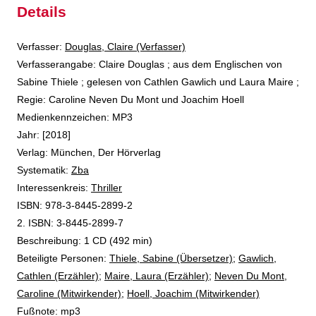
Details
Verfasser:
Suche nach diesem Verfasser
Douglas, Claire (Verfasser)
Verfasserangabe:
Claire Douglas ; aus dem Englischen von
Sabine Thiele ; gelesen von Cathlen Gawlich und Laura Maire ;
Regie: Caroline Neven Du Mont und Joachim Hoell
Medienkennzeichen:
MP3
Jahr:
[2018]
Verlag:
München, Der Hörverlag
opens in new tab
Diesen Link in neuem Tab öffnen
Systematik:
Suche nach dieser Systematik
Zba
Interessenkreis:
Suche nach diesem Interessenskreis
Thriller
ISBN:
978-3-8445-2899-2
2. ISBN:
3-8445-2899-7
Beschreibung:
1 CD (492 min)
Beteiligte Personen:
Suche nach dieser Beteiligten Person
Thiele, Sabine (Übersetzer)
;
Gawlich,
Cathlen (Erzähler)
;
Maire, Laura (Erzähler)
;
Neven Du Mont,
Caroline (Mitwirkender)
;
Hoell, Joachim (Mitwirkender)
Fußnote:
mp3