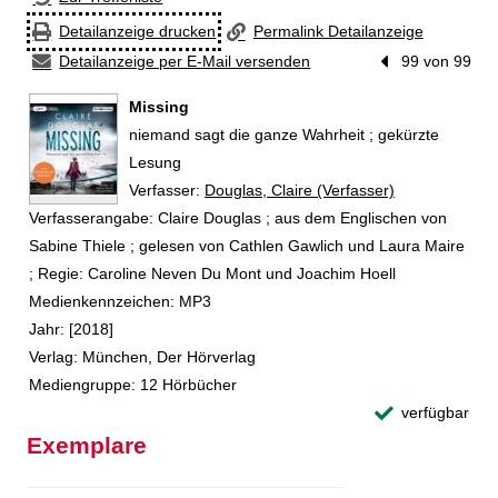
Detailanzeige drucken
Permalink Detailanzeige
Detailanzeige per E-Mail versenden
Vorheriger Treffe
99 von 99
Missing
niemand sagt die ganze Wahrheit ; gekürzte
Lesung
Verfasser:
Suche nach diesem Verfasser
Douglas, Claire (Verfasser)
Verfasserangabe:
Claire Douglas ; aus dem Englischen von
Sabine Thiele ; gelesen von Cathlen Gawlich und Laura Maire
; Regie: Caroline Neven Du Mont und Joachim Hoell
Medienkennzeichen:
MP3
Jahr:
[2018]
Verlag:
München, Der Hörverlag
Mediengruppe:
12 Hörbücher
verfügbar
Exemplare