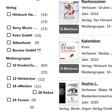
Rachesommer
Verlag
Verfasser:
Gruber,
Jahr:
2016
Hörbuch Hamburg
(14)
Verlag:
Der Hörver
(14)
Mediengruppe:
16
Sony Music Entertainment Germany GmbH
(11)
E-Medium
Kekz GmbH
(10)
Kakerlaken
(9)
Silberfisch
Krimi
Mehr Verlag-Filter anzeigen
Boxine GmbH
Verfasser:
Nesbø, 
Mediengruppe
Jahr:
2010
10 Kinder/Jugend-CD
(64)
Verlag:
Hörbuch H
E-Medium
Mediengruppe:
16
(22)
12 Hörbücher
(12)
Sophie L.
16 eMedien
(11)
Verfasser:
Blake, 
26 Kekze
Medienkennzeiche
23 Tonies
(9)
Jahr:
2025
Mehr Mediengruppe-Filter anzeigen
Verlag:
Berlin, Argon Verlag Gmb