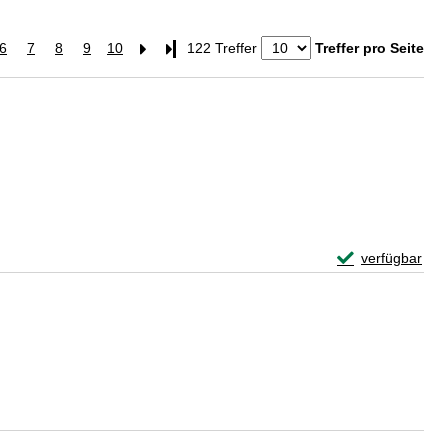
6
7
8
9
10
Letzte Seite
122 Treffer
Treffer pro Seite
Exemplar-Detail
verfügbar
Zum Download von 
Zum