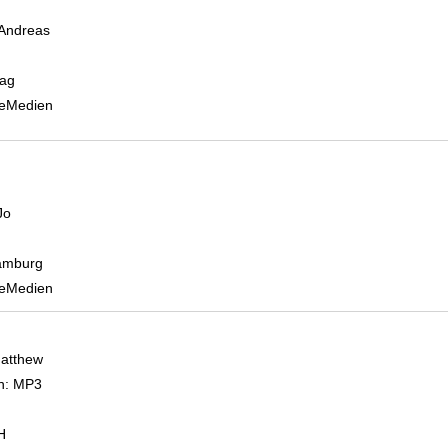
 Andreas
Suche nach diesem Verfasser
lag
 eMedien
Jo
Suche nach diesem Verfasser
amburg
 eMedien
Matthew
Suche nach diesem Verfasser
n:
MP3
H