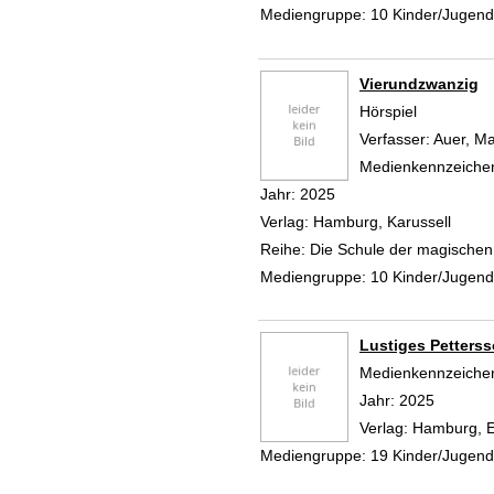
Mediengruppe:
10 Kinder/Jugen
Vierundzwanzig
Hörspiel
Verfasser:
Auer, Ma
Medienkennzeiche
Jahr:
2025
Verlag:
Hamburg, Karussell
Reihe:
Die Schule der magischen 
Mediengruppe:
10 Kinder/Jugen
Lustiges Petters
Suche nach diesem
Medienkennzeiche
Jahr:
2025
Verlag:
Hamburg, 
Mediengruppe:
19 Kinder/Jugen