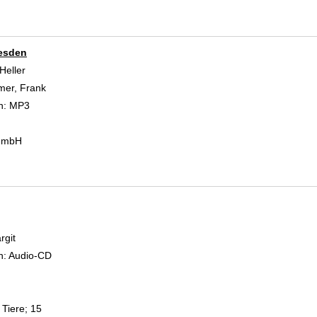
resden
Heller
er, Frank
Suche nach diesem Verfasser
n:
MP3
 GmbH
rgit
Suche nach diesem Verfasser
n:
Audio-CD
Tiere; 15