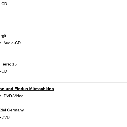
d-CD
rgit
Suche nach diesem Verfasser
n:
Audio-CD
Tiere; 15
d-CD
son und Findus Mitmachkino
 Verfasser
n:
DVD-Video
Edel Germany
d-DVD