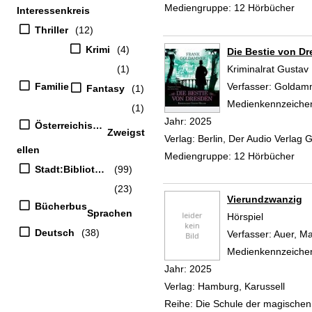
Mediengruppe:
12 Hörbücher
Interessenkreis
Thriller
(12)
Krimi
(4)
Die Bestie von D
(1)
Kriminalrat Gustav 
Familie
Verfasser:
Goldamm
Fantasy
(1)
Medienkennzeiche
(1)
Jahr:
2025
Österreichischer Musiker
Zweigst
Verlag:
Berlin, Der Audio Verlag
ellen
Mediengruppe:
12 Hörbücher
Stadt:Bibliothek
(99)
(23)
Vierundzwanzig
Bücherbus
Sprachen
Hörspiel
Deutsch
(38)
Verfasser:
Auer, Ma
Medienkennzeiche
Jahr:
2025
Verlag:
Hamburg, Karussell
Reihe:
Die Schule der magischen 