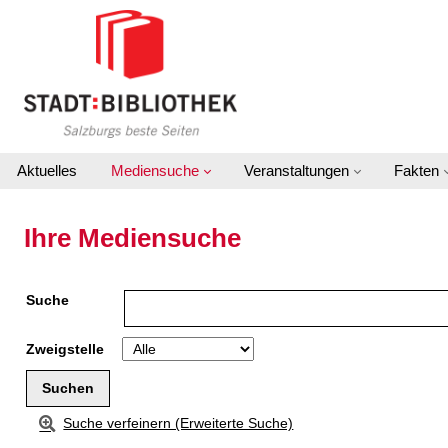
Zu den Suchfiltern springen
Zur Trefferliste springen
Aktuelles
Mediensuche
Veranstaltungen
Fakten
Ihre Mediensuche
Suche
Zweigstelle
Suche verfeinern (Erweiterte Suche)