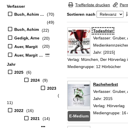
Zur Trefferliste springen
Trefferliste drucken
Perm
Verfasser
Suchfilter
Buch, Achim (Erzähler)
(70)
Sortieren nach
(49)
Zu den Suchfiltern springen
Buch, Achim
(22)
Suchergebnis
Todesfrist
Gedigk, Arne
Verfasser:
Gruber,
(20)
Medienkennzeiche
(20)
Auer, Margit
Jahr:
[2015]
Mehr Verfasser-Filter anzeigen
Auer, Margit (Verfasser)
Verlag:
München, Der Hörverlag
Jahr
Mediengruppe:
12 Hörbücher
2025
(6)
2024
(9)
Racheherbst
2023
Verfasser:
Gruber,
(
Jahr:
2015
11)
Verlag:
Hörverlag
2022
(16)
Mediengruppe:
16
E-Medium
2021
(14)
Mehr Jahr-Filter anzeigen