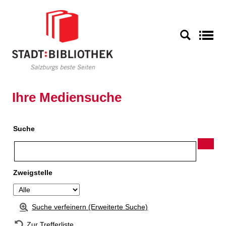
Zur Detailanzeige springen
S
Ihre Mediensuche
Suche
Zweigstelle
Suche verfeinern (Erweiterte Suche)
Zur Trefferliste