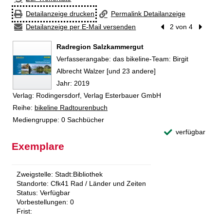
Detailanzeige drucken
Permalink Detailanzeige
Detailanzeige per E-Mail versenden
Vorheriger Treffer
2 von 4
Nächst
Radregion Salzkammergut
Suche nach diesem Verfasser
Verfasserangabe:
das bikeline-Team: Birgit
Albrecht Walzer [und 23 andere]
Jahr:
2019
Verlag:
Rodingersdorf, Verlag Esterbauer GmbH
Reihe:
bikeline Radtourenbuch
Mediengruppe:
0 Sachbücher
verfügbar
Exemplare
Zweigstelle:
Stadt:Bibliothek
Standorte:
Cfk41 Rad / Länder und Zeiten
Status:
Verfügbar
Vorbestellungen:
0
Frist: