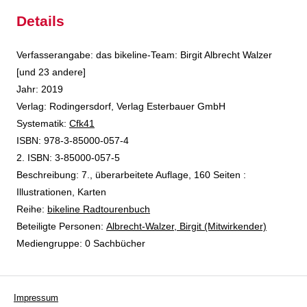
Details
Suche nach diesem Verfasser
Verfasserangabe:
das bikeline-Team: Birgit Albrecht Walzer
[und 23 andere]
Jahr:
2019
Verlag:
Rodingersdorf, Verlag Esterbauer GmbH
opens in new tab
Diesen Link in neuem Tab öffnen
Systematik:
Suche nach dieser Systematik
Cfk41
Suche nach diesem Interessenskreis
ISBN:
978-3-85000-057-4
2. ISBN:
3-85000-057-5
Beschreibung:
7., überarbeitete Auflage, 160 Seiten :
Illustrationen, Karten
Reihe:
bikeline Radtourenbuch
Beteiligte Personen:
Suche nach dieser Beteiligten Person
Albrecht-Walzer, Birgit (Mitwirkender)
Mediengruppe:
0 Sachbücher
Impressum