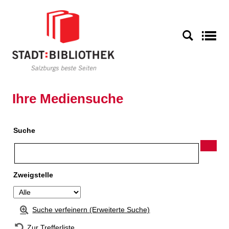
Zur Detailanzeige springen
S
Ihre Mediensuche
Suche
Zweigstelle
Suche verfeinern (Erweiterte Suche)
Zur Trefferliste