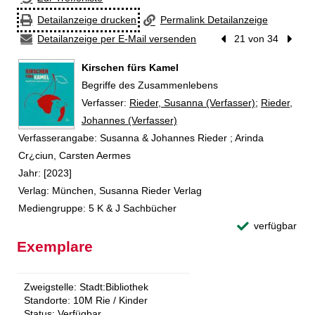
Detailanzeige drucken
Permalink Detailanzeige
Detailanzeige per E-Mail versenden
Vorheriger Treffer
21 von 34
Nächst
Kirschen fürs Kamel
Begriffe des Zusammenlebens
Verfasser:
Suche nach diesem Verfasser
Rieder, Susanna (Verfasser)
;
Rieder,
Johannes (Verfasser)
Verfasserangabe:
Susanna & Johannes Rieder ; Arinda
Cr¿ciun, Carsten Aermes
Jahr:
[2023]
Verlag:
München, Susanna Rieder Verlag
Mediengruppe:
5 K & J Sachbücher
verfügbar
Exemplare
Zweigstelle:
Stadt:Bibliothek
Standorte:
10M Rie / Kinder
Status:
Verfügbar