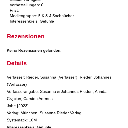
Vorbestellungen:
0
Frist:
Mediengruppe:
5 K & J Sachbücher
Interessenkreis:
Gefühle
Rezensionen
Keine Rezensionen gefunden.
Details
Verfasser:
Suche nach diesem Verfasser
Rieder, Susanna (Verfasser)
;
Rieder, Johannes
(Verfasser)
Verfasserangabe:
Susanna & Johannes Rieder ; Arinda
Cr¿ciun, Carsten Aermes
Jahr:
[2023]
Verlag:
München, Susanna Rieder Verlag
opens in new tab
Diesen Link in neuem Tab öffnen
Systematik:
Suche nach dieser Systematik
10M
Interessenkreis:
Suche nach diesem Interessenskreis
Gefühle