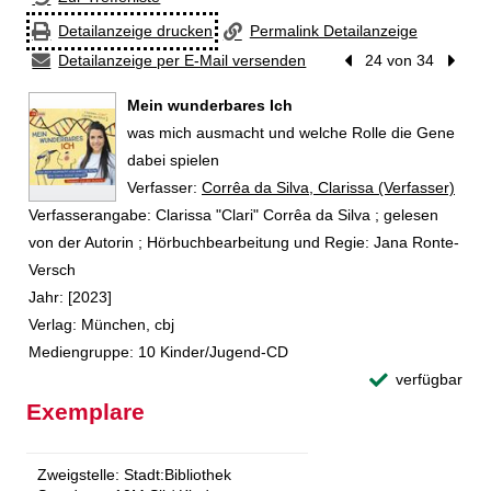
Detailanzeige drucken
Permalink Detailanzeige
Detailanzeige per E-Mail versenden
Vorheriger Treffer
24 von 34
Nächst
Mein wunderbares Ich
was mich ausmacht und welche Rolle die Gene
dabei spielen
Verfasser:
Suche nach diesem Verfasser
Corrêa da Silva, Clarissa (Verfasser)
Verfasserangabe:
Clarissa "Clari" Corrêa da Silva ; gelesen
von der Autorin ; Hörbuchbearbeitung und Regie: Jana Ronte-
Versch
Jahr:
[2023]
Verlag:
München, cbj
Mediengruppe:
10 Kinder/Jugend-CD
verfügbar
Exemplare
Zweigstelle:
Stadt:Bibliothek