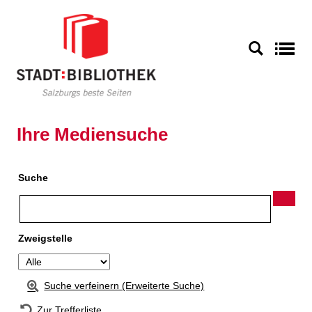
Zur Detailanzeige springen
S
Ihre Mediensuche
Suche
Zweigstelle
Suche verfeinern (Erweiterte Suche)
Zur Trefferliste