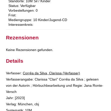
Standorte:
10M Sil / Kinder
Status:
Verfügbar
Vorbestellungen:
0
Frist:
Mediengruppe:
10 Kinder/Jugend-CD
Interessenkreis:
Rezensionen
Keine Rezensionen gefunden.
Details
Verfasser:
Suche nach diesem Verfasser
Corrêa da Silva, Clarissa (Verfasser)
Verfasserangabe:
Clarissa "Clari" Corrêa da Silva ; gelesen
von der Autorin ; Hörbuchbearbeitung und Regie: Jana Ronte-
Versch
Jahr:
[2023]
Verlag:
München, cbj
opens in new tab
Diesen Link in neuem Tab öffnen
Systematik:
Suche nach dieser Systematik
10M