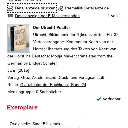
Detailanzeige drucken
Permalink Detailanzeige
Detailanzeige per E-Mail versenden
1 von 1
Der Utrecht-Psalter
Utrecht, Bibliotheek der Rijksuniversiteit, Hs. 32
Suche nach diesem Verfasser
Verfasserangabe:
Kommentar Koert van der
Horst ; Übersetzung des Textes von Koert van
der Horst ins Deutsche: Monja Meyer ; translated from the
German by Bridget Schäfer
Jahr:
[2015]
Verlag:
Graz, Akademische Druck- und Verlagsanstalt
Reihe:
Glanzlichter der Buchkunst; Band 24
Mediengruppe:
0 Sachbücher
verfügbar
Exemplare
Zweigstelle:
Stadt:Bibliothek