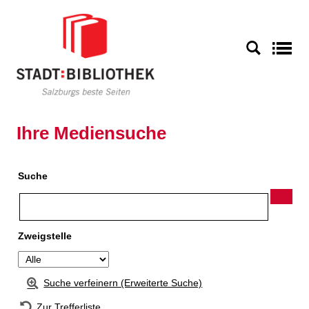
Zur Detailanzeige springen
S
Ihre Mediensuche
Suche
Zweigstelle
Suche verfeinern (Erweiterte Suche)
Zur Trefferliste