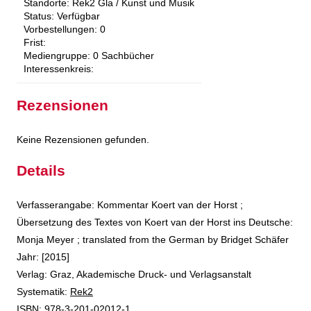
Standorte:
Rek2 Gla / Kunst und Musik
Status:
Verfügbar
Vorbestellungen:
0
Frist:
Mediengruppe:
0 Sachbücher
Interessenkreis:
Rezensionen
Keine Rezensionen gefunden.
Details
Suche nach diesem Verfasser
Verfasserangabe:
Kommentar Koert van der Horst ;
Übersetzung des Textes von Koert van der Horst ins Deutsche:
Monja Meyer ; translated from the German by Bridget Schäfer
Jahr:
[2015]
Verlag:
Graz, Akademische Druck- und Verlagsanstalt
opens in new tab
Diesen Link in neuem Tab öffnen
Systematik:
Suche nach dieser Systematik
Rek2
Suche nach diesem Interessenskreis
ISBN:
978-3-201-02012-1