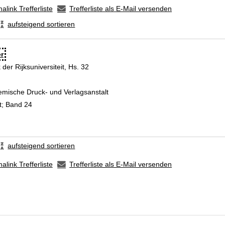
alink Trefferliste
Trefferliste als E-Mail versenden
aufsteigend sortieren
er
 der Rijksuniversiteit, Hs. 32
 Verfasser
emische Druck- und Verlagsanstalt
t; Band 24
aufsteigend sortieren
alink Trefferliste
Trefferliste als E-Mail versenden