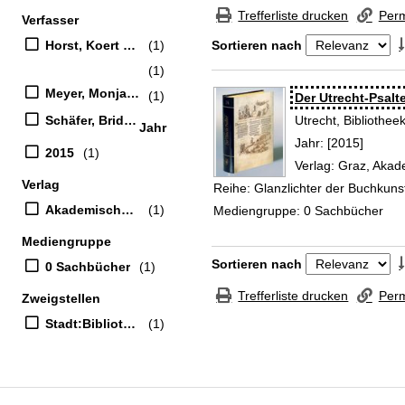
Zur Trefferliste springen
Trefferliste drucken
Perm
Verfasser
Suchfilter
Horst, Koert van der (Kommentarverfasser)
(1)
Sortieren nach
(1)
Zu den Suchfiltern springen
Meyer, Monja (Übersetzer)
(1)
Suchergebnis
Der Utrecht-Psalt
Schäfer, Bridget (Übersetzer)
Utrecht, Bibliotheek
Jahr
Suche nach diesem
Jahr:
[2015]
2015
(1)
Verlag:
Graz, Akad
Verlag
Reihe:
Glanzlichter der Buchkuns
Akademische Druck- und Verlagsanstalt
(1)
Mediengruppe:
0 Sachbücher
Mediengruppe
Zu den Suchfiltern springen
Sortieren nach
0 Sachbücher
(1)
Trefferliste drucken
Perm
Zweigstellen
Stadt:Bibliothek
(1)