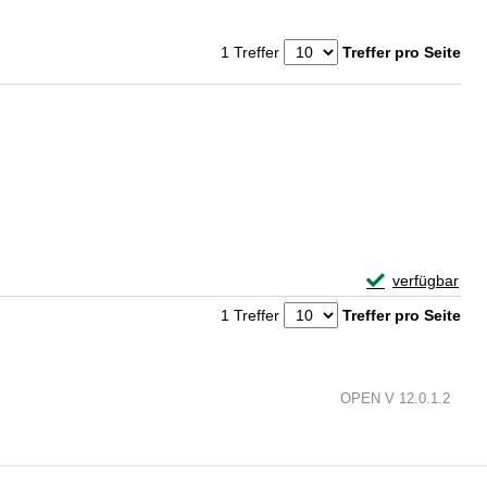
1 Treffer
Treffer pro Seite
Exemplar-Detail
verfügbar
Zum Download von 
1 Treffer
Treffer pro Seite
OPEN V 12.0.1.2