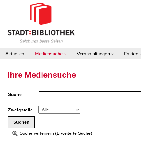
Zu den Suchfiltern springen
Zur Trefferliste springen
Aktuelles
Mediensuche
Veranstaltungen
Fakten
Ihre Mediensuche
Suche
Zweigstelle
Suche verfeinern (Erweiterte Suche)