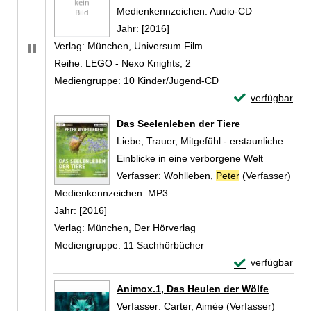
Suche nach diesem Verfasser
Medienkennzeichen:
Audio-CD
Jahr:
[2016]
Verlag:
München, Universum Film
Reihe:
LEGO - Nexo Knights; 2
Mediengruppe:
10 Kinder/Jugend-CD
Exemplar-Detail
verfügbar
Zum Download von 
Das Seelenleben der Tiere
Liebe, Trauer, Mitgefühl - erstaunliche
Einblicke in eine verborgene Welt
Verfasser:
Wohlleben,
Peter
(Verfasser)
Such
Medienkennzeichen:
MP3
Jahr:
[2016]
Verlag:
München, Der Hörverlag
Mediengruppe:
11 Sachhörbücher
Exemplar-Detail
verfügbar
Zum Download von 
Animox.1, Das Heulen der Wölfe
Verfasser:
Carter, Aimée (Verfasser)
Suche n