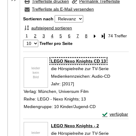
Trefferliste drucken
Permalink Trefferliste
Trefferliste als E-Mail versenden
Sortieren nach
aufsteigend sortieren
1
2
3
4
5
6
7
8
Letzte Seite
74 Treffer
Treffer pro Seite
Zu den Suchfiltern springen
Suchergebnis
LEGO Nexo Knights CD 13
die Hörspielreihe zur TV-Serie
Suche nach diesem Verfasser
Medienkennzeichen:
Audio-CD
Jahr:
[2017]
Verlag:
München, Universum Film
Reihe:
LEGO - Nexo Knights; 13
Mediengruppe:
10 Kinder/Jugend-CD
Exemplar-Detai
verfügbar
Zum Download von 
LEGO Nexo Knights - 2
die Hörspielreihe zur TV-Serie