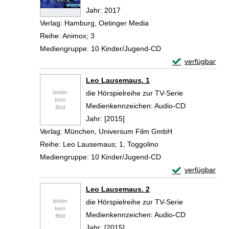
Jahr:
2017
Verlag:
Hamburg, Oetinger Media
Reihe:
Animox; 3
Mediengruppe:
10 Kinder/Jugend-CD
Exemplar-Detail
verfügbar
Zum Download von 
Leo Lausemaus. 1
die Hörspielreihe zur TV-Serie
Suche nach diesem Verfasser
Medienkennzeichen:
Audio-CD
Jahr:
[2015]
Verlag:
München, Universum Film GmbH
Reihe:
Leo Lausemaus; 1, Toggolino
Mediengruppe:
10 Kinder/Jugend-CD
Exemplar-Detai
verfügbar
Zum Download von 
Leo Lausemaus. 2
die Hörspielreihe zur TV-Serie
Suche nach diesem Verfasser
Medienkennzeichen:
Audio-CD
Jahr:
[2015]