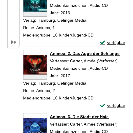
Medienkennzeichen:
Audio-CD
Jahr:
2016
Verlag:
Hamburg, Oetinger Media
Reihe:
Animox; 1
Mediengruppe:
10 Kinder/Jugend-CD
Exemplar-Detail
verfügbar
Zum Download von 
Animox. 2, Das Auge der Schlange
Verfasser:
Carter, Aimée (Verfasser)
Suche n
Medienkennzeichen:
Audio-CD
Jahr:
2017
Verlag:
Hamburg, Oetinger Media
Reihe:
Animox; 2
Mediengruppe:
10 Kinder/Jugend-CD
Exemplar-Detail
verfügbar
Zum Download von 
Animox. 3, Die Stadt der Haie
Verfasser:
Carter, Aimée (Verfasser)
Suche n
Medienkennzeichen:
Audio-CD