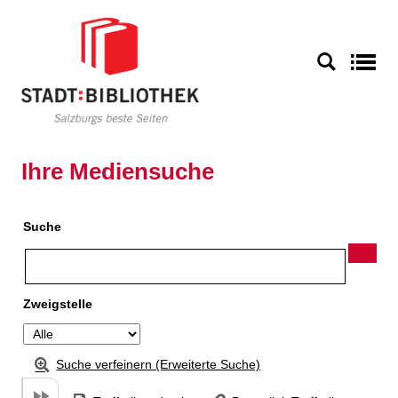
Zu den Suchfiltern springen
Zur Trefferliste springen
S
Ihre Mediensuche
Suche
Zweigstelle
Suche verfeinern (Erweiterte Suche)