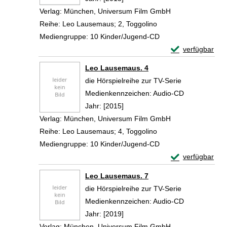
Verlag:
München, Universum Film GmbH
Reihe:
Leo Lausemaus; 2, Toggolino
Mediengruppe:
10 Kinder/Jugend-CD
Exemplar-Detai
verfügbar
Zum Download von 
Leo Lausemaus. 4
die Hörspielreihe zur TV-Serie
Suche nach diesem Verfasser
Medienkennzeichen:
Audio-CD
Jahr:
[2015]
Verlag:
München, Universum Film GmbH
Reihe:
Leo Lausemaus; 4, Toggolino
Mediengruppe:
10 Kinder/Jugend-CD
Exemplar-Detai
verfügbar
Zum Download von 
Leo Lausemaus. 7
die Hörspielreihe zur TV-Serie
Suche nach diesem Verfasser
Medienkennzeichen:
Audio-CD
Jahr:
[2019]
Verlag:
München, Universum Film GmbH