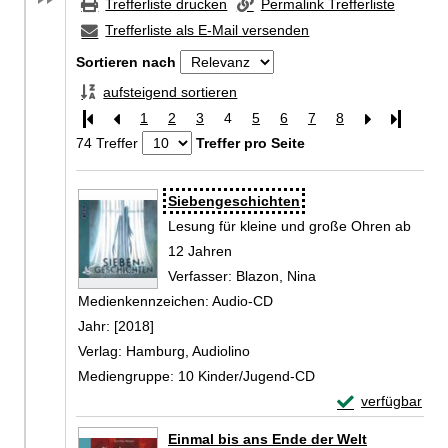
Trefferliste drucken
Permalink Trefferliste
Trefferliste als E-Mail versenden
Sortieren nach
aufsteigend sortieren
1
2
3
4
5
6
7
8
Letzte Se
74 Treffer
Treffer pro Seite
Zu den Suchfiltern springen
Suchergebnis
Siebengeschichten
Lesung für kleine und große Ohren ab
12 Jahren
Verfasser:
Blazon, Nina
Suche nach diesem 
Medienkennzeichen:
Audio-CD
Jahr:
[2018]
Verlag:
Hamburg, Audiolino
Mediengruppe:
10 Kinder/Jugend-CD
Exemplar-Detail
verfügbar
Zum Download von 
Einmal bis ans Ende der Welt