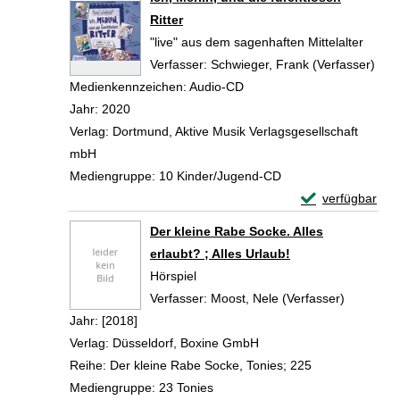
Ritter
"live" aus dem sagenhaften Mittelalter
Verfasser:
Schwieger, Frank (Verfasser)
Such
Medienkennzeichen:
Audio-CD
Jahr:
2020
Verlag:
Dortmund, Aktive Musik Verlagsgesellschaft
mbH
Mediengruppe:
10 Kinder/Jugend-CD
Exemplar-Details
verfügbar
Zum Download von 
Der kleine Rabe Socke. Alles
erlaubt? ; Alles Urlaub!
Hörspiel
Verfasser:
Moost, Nele (Verfasser)
Suche na
Jahr:
[2018]
Verlag:
Düsseldorf, Boxine GmbH
Reihe:
Der kleine Rabe Socke, Tonies; 225
Mediengruppe:
23 Tonies