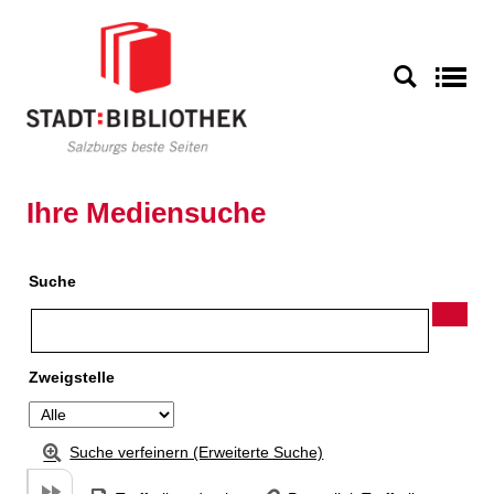
Zu den Suchfiltern springen
Zur Trefferliste springen
S
Ihre Mediensuche
Suche
Zweigstelle
Suche verfeinern (Erweiterte Suche)