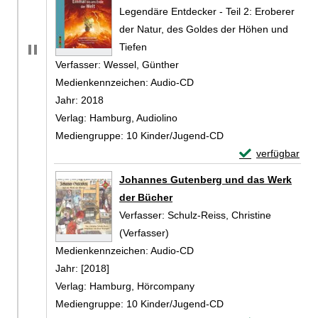
Legendäre Entdecker - Teil 2: Eroberer
der Natur, des Goldes der Höhen und
Tiefen
Verfasser:
Wessel, Günther
Suche nach diesem Verfasser
Medienkennzeichen:
Audio-CD
Jahr:
2018
Verlag:
Hamburg, Audiolino
Mediengruppe:
10 Kinder/Jugend-CD
Exemplar-Detail
verfügbar
Zum Download von 
Johannes Gutenberg und das Werk
der Bücher
Verfasser:
Schulz-Reiss, Christine
(Verfasser)
Suche nach diesem Verfasser
Medienkennzeichen:
Audio-CD
Jahr:
[2018]
Verlag:
Hamburg, Hörcompany
Mediengruppe:
10 Kinder/Jugend-CD