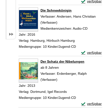
Exemplar-Detai
verfügbar
Zum Download von 
Die Schneekönigin
Verfasser:
Andersen, Hans Christian
(Verfasser)
Suche nach diesem Verfasser
Medienkennzeichen:
Audio-CD
Jahr:
2016
Verlag:
Hamburg, Hörbuch Hamburg
Mediengruppe:
10 Kinder/Jugend-CD
Exemplar-Detail
verfügbar
Zum Download von 
Der Schatz der Nibelungen
ab 8 Jahren
Verfasser:
Erdenberger, Ralph
(Verfasser)
Suche nach diesem Verfasser
Jahr:
2013
Verlag:
Dortmund, Igel Records
Mediengruppe:
10 Kinder/Jugend-CD
Exemplar-Detail
verfügbar