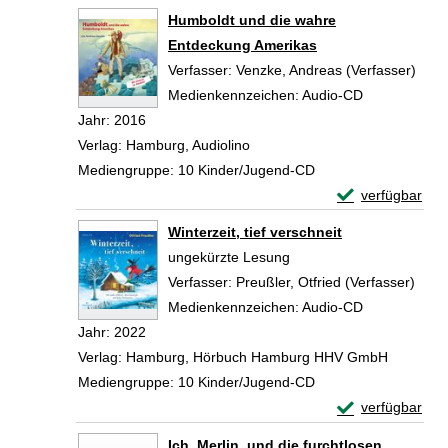
Zum Download von 
Humboldt und die wahre
Entdeckung Amerikas
Verfasser:
Venzke, Andreas (Verfasser)
Such
Medienkennzeichen:
Audio-CD
Jahr:
2016
Verlag:
Hamburg, Audiolino
Mediengruppe:
10 Kinder/Jugend-CD
Exemplar-Detail
verfügbar
Zum Download von 
Winterzeit, tief verschneit
ungekürzte Lesung
Verfasser:
Preußler, Otfried (Verfasser)
Such
Medienkennzeichen:
Audio-CD
Jahr:
2022
Verlag:
Hamburg, Hörbuch Hamburg HHV GmbH
Mediengruppe:
10 Kinder/Jugend-CD
Exemplar-Details
verfügbar
Zum Download von 
Ich, Merlin, und die furchtlosen