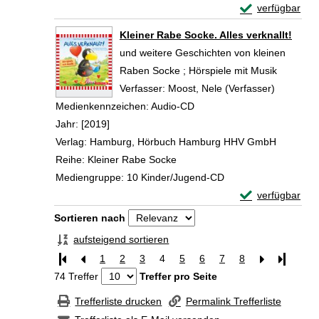
Exemplar-Details
verfügbar
Zum Download von 
Kleiner Rabe Socke. Alles verknallt!
und weitere Geschichten von kleinen
Raben Socke ; Hörspiele mit Musik
Verfasser:
Moost, Nele (Verfasser)
Suche na
Medienkennzeichen:
Audio-CD
Jahr:
[2019]
Verlag:
Hamburg, Hörbuch Hamburg HHV GmbH
Reihe:
Kleiner Rabe Socke
Mediengruppe:
10 Kinder/Jugend-CD
Exemplar-Details
verfügbar
Zum Download von 
Zu den Suchfiltern springen
Sortieren nach
aufsteigend sortieren
1
2
3
4
5
6
7
8
Letzte Se
74 Treffer
Treffer pro Seite
Trefferliste drucken
Permalink Trefferliste