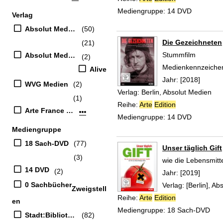
Mediengruppe:
14 DVD
Verlag
Absolut Medien
(50)
Die Gezeichneten
(21)
Stummfilm
Absolut Medien GmbH
(2)
Suche nach diesem
Medienkennzeiche
Alive
Jahr:
[2018]
WVG Medien
(2)
Verlag:
Berlin, Absolut Medien
(1)
Reihe:
Arte
Edition
Arte France Developpement
Mehr Verlag-Filter anzeigen
Mediengruppe:
14 DVD
Mediengruppe
18 Sach-DVD
(77)
Unser täglich Gift
(3)
wie die Lebensmitte
14 DVD
(2)
Suche nach diesem
Jahr:
[2019]
0 Sachbücher
Verlag:
[Berlin], A
Zweigstell
Reihe:
Arte
Edition
en
Mediengruppe:
18 Sach-DVD
Stadt:Bibliothek
(82)