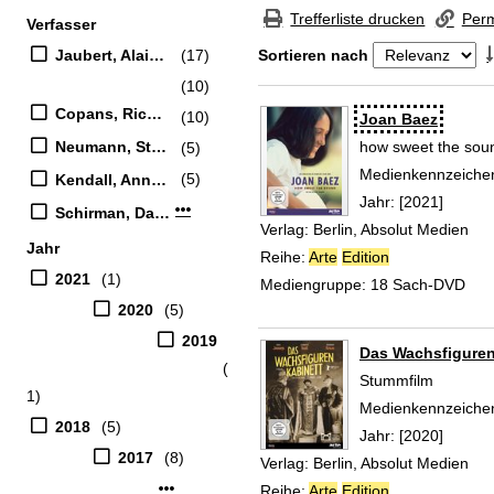
Zur Trefferliste springen
Trefferliste drucken
Perm
Verfasser
Suchfilter
Jaubert, Alain (Regisseur)
(17)
Sortieren nach
(10)
Zu den Suchfiltern springen
Copans, Richard (Regisseur)
(10)
Suchergebnis
Joan Baez
Neumann, Stan (Regisseur)
how sweet the sou
(5)
Suche nach diesem
Medienkennzeiche
(5)
Kendall, Anna-Celia [Regie]
Jahr:
[2021]
Mehr Verfasser-Filter anzeigen
Schirman, Danielle [Regie]
Verlag:
Berlin, Absolut Medien
Jahr
Reihe:
Arte
Edition
2021
(1)
Mediengruppe:
18 Sach-DVD
2020
(5)
2019
Das Wachsfiguren
(
Stummfilm
1)
Suche nach diesem
Medienkennzeiche
2018
(5)
Jahr:
[2020]
2017
(8)
Verlag:
Berlin, Absolut Medien
Mehr Jahr-Filter anzeigen
Reihe:
Arte
Edition