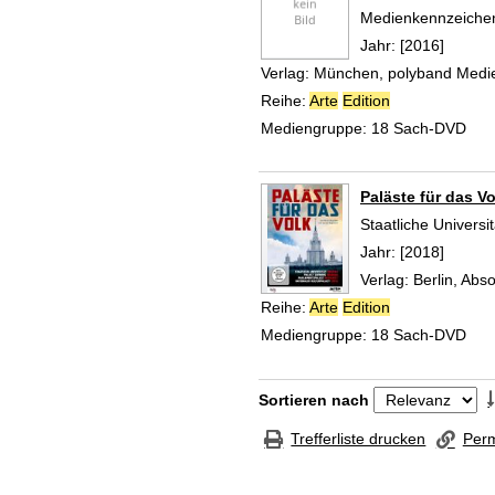
Suche nach diesem
Medienkennzeiche
Jahr:
[2016]
Verlag:
München, polyband Med
Reihe:
Arte
Edition
Mediengruppe:
18 Sach-DVD
Paläste für das Vo
Staatliche Universi
Suche nach diesem
Jahr:
[2018]
Verlag:
Berlin, Abs
Reihe:
Arte
Edition
Mediengruppe:
18 Sach-DVD
Zu den Suchfiltern springen
Sortieren nach
Trefferliste drucken
Perm