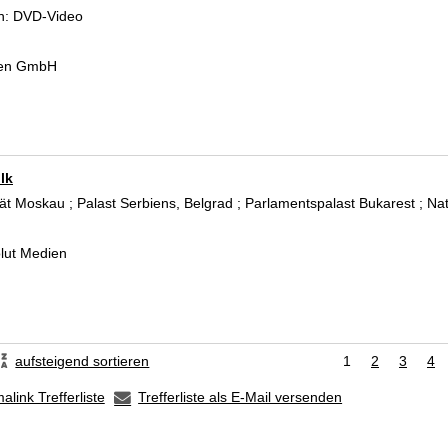
 Verfasser
n:
DVD-Video
ien GmbH
lk
tät Moskau ; Palast Serbiens, Belgrad ; Parlamentspalast Bukarest ; Nat
 Verfasser
olut Medien
aufsteigend sortieren
1
2
3
4
alink Trefferliste
Trefferliste als E-Mail versenden