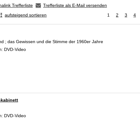
alink Trefferliste
Trefferliste als E-Mail versenden
aufsteigend sortieren
1
2
3
4
nd ; das Gewissen und die Stimme der 1960er Jahre
 Verfasser
n:
DVD-Video
kabinett
 Verfasser
n:
DVD-Video