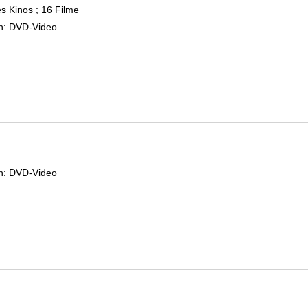
s Kinos ; 16 Filme
 Verfasser
n:
DVD-Video
 Verfasser
n:
DVD-Video