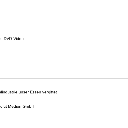
 Verfasser
n:
DVD-Video
lindustrie unser Essen vergiftet
 Verfasser
bsolut Medien GmbH