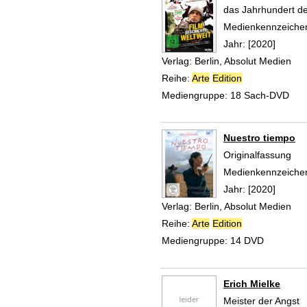
das Jahrhundert de
Suche nach diesem
Medienkennzeiche
Jahr:
[2020]
Verlag:
Berlin, Absolut Medien
Reihe:
Arte
Edition
Mediengruppe:
18 Sach-DVD
Nuestro tiempo
Originalfassung
Suche nach diesem
Medienkennzeiche
Jahr:
[2020]
Verlag:
Berlin, Absolut Medien
Reihe:
Arte
Edition
Mediengruppe:
14 DVD
Erich Mielke
Meister der Angst