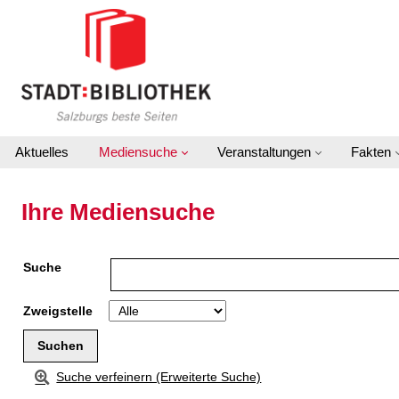
Zu den Suchfiltern springen
Zur Trefferliste springen
Aktuelles
Mediensuche
Veranstaltungen
Fakten
Ihre Mediensuche
Suche
Zweigstelle
Suche verfeinern (Erweiterte Suche)