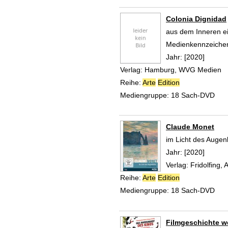
Colonia Dignidad
aus dem Inneren e
Suche nach diesem
Medienkennzeiche
Jahr:
[2020]
Verlag:
Hamburg, WVG Medien
Reihe:
Arte
Edition
Mediengruppe:
18 Sach-DVD
Claude Monet
im Licht des Augen
Suche nach diesem
Jahr:
[2020]
Verlag:
Fridolfing
Reihe:
Arte
Edition
Mediengruppe:
18 Sach-DVD
Filmgeschichte we