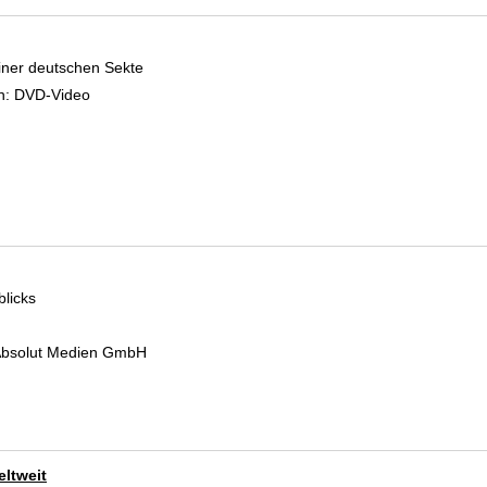
iner deutschen Sekte
 Verfasser
n:
DVD-Video
blicks
 Verfasser
, Absolut Medien GmbH
ltweit