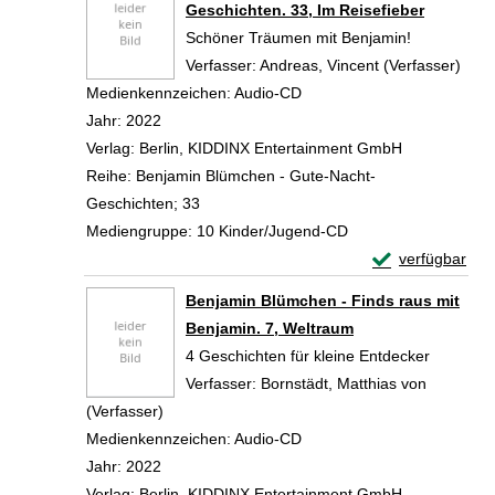
Geschichten. 33, Im Reisefieber
Schöner Träumen mit Benjamin!
Verfasser:
Andreas, Vincent (Verfasser)
Such
Medienkennzeichen:
Audio-CD
Jahr:
2022
Verlag:
Berlin, KIDDINX Entertainment GmbH
Reihe:
Benjamin Blümchen - Gute-Nacht-
Geschichten; 33
Mediengruppe:
10 Kinder/Jugend-CD
Exemplar-Detail
verfügbar
Zum Download von 
Benjamin Blümchen - Finds raus mit
Benjamin. 7, Weltraum
4 Geschichten für kleine Entdecker
Verfasser:
Bornstädt, Matthias von
(Verfasser)
Suche nach diesem Verfasser
Medienkennzeichen:
Audio-CD
Jahr:
2022
Verlag:
Berlin, KIDDINX Entertainment GmbH