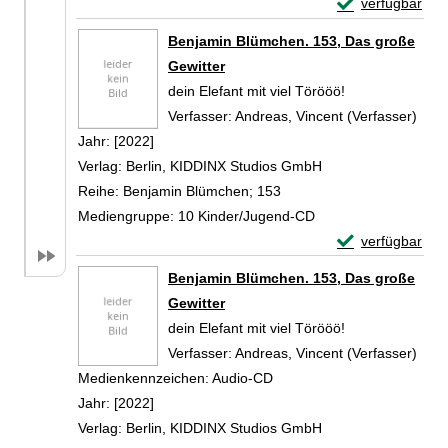
Exemplar-Detail
verfügbar
Zum Download von 
Benjamin Blümchen. 153, Das große
Gewitter
dein Elefant mit viel Törööö!
Verfasser:
Andreas, Vincent (Verfasser)
Such
Jahr:
[2022]
Verlag:
Berlin, KIDDINX Studios GmbH
Reihe:
Benjamin Blümchen; 153
Mediengruppe:
10 Kinder/Jugend-CD
Exemplar-Detail
verfügbar
Zum Download von 
Benjamin Blümchen. 153, Das große
Gewitter
dein Elefant mit viel Törööö!
Verfasser:
Andreas, Vincent (Verfasser)
Such
Medienkennzeichen:
Audio-CD
Jahr:
[2022]
Verlag:
Berlin, KIDDINX Studios GmbH