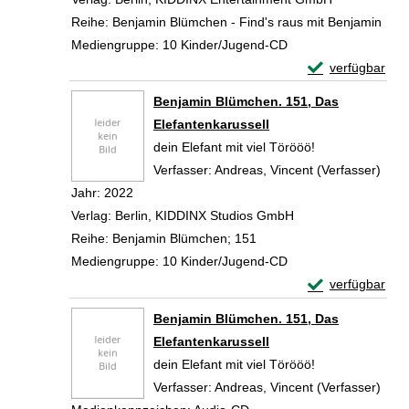
Reihe:
Benjamin Blümchen - Find's raus mit Benjamin
Mediengruppe:
10 Kinder/Jugend-CD
Exemplar-Detail
verfügbar
Zum Download von 
Benjamin Blümchen. 151, Das
Elefantenkarussell
dein Elefant mit viel Törööö!
Verfasser:
Andreas, Vincent (Verfasser)
Such
Jahr:
2022
Verlag:
Berlin, KIDDINX Studios GmbH
Reihe:
Benjamin Blümchen; 151
Mediengruppe:
10 Kinder/Jugend-CD
Exemplar-Detail
verfügbar
Zum Download von 
Benjamin Blümchen. 151, Das
Elefantenkarussell
dein Elefant mit viel Törööö!
Verfasser:
Andreas, Vincent (Verfasser)
Such