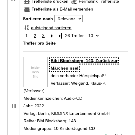
Trefferliste drucken
Permalink Trefferliste
Trefferliste als E-Mail versenden
Sortieren nach
aufsteigend sortieren
1
2
3
Letzte Seite
26 Treffer
Treffer pro Seite
Zu den Suchfiltern springen
Suchergebnis
Bibi Blocksberg. 143, Zurück zur
Märcheninsel
dein verhexter Hörspielspaß!
Verfasser:
Weigand, Klaus-P.
(Verfasser)
Suche nach diesem Verfasser
Medienkennzeichen:
Audio-CD
Jahr:
2022
Verlag:
Berlin, KIDDINX Entertainment GmbH
Reihe:
Bibi Blocksberg; 143
Mediengruppe:
10 Kinder/Jugend-CD