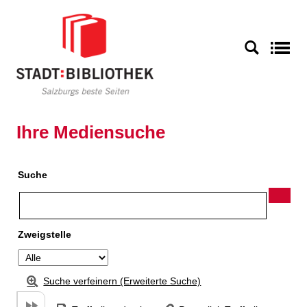
Zu den Suchfiltern springen
Zur Trefferliste springen
S
Ihre Mediensuche
Suche
Zweigstelle
Suche verfeinern (Erweiterte Suche)