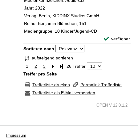
Medienkennzeichen:
Audio-CD
Jahr:
2022
Verlag:
Berlin, KIDDINX Studios GmbH
Reihe:
Benjamin Blümchen; 151
Mediengruppe:
10 Kinder/Jugend-CD
Exemplar-Detail
verfügbar
Zum Download von 
Zu den Suchfiltern springen
Sortieren nach
aufsteigend sortieren
1
2
3
Letzte Seite
26 Treffer
Treffer pro Seite
Trefferliste drucken
Permalink Trefferliste
Trefferliste als E-Mail versenden
OPEN V 12.0.1.2
Impressum