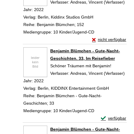
Verfasser:
Andreas, Vincent (Verfasser)
Such
Jahr:
2022
Verlag:
Berlin, Kiddinx Studios GmbH
Reihe:
Benjamin Blümchen; 152
Mediengruppe:
10 Kinder/Jugend-CD
Exemplar-Details vo
nicht verfügbar
Zum Download von exte
Benjamin Blümchen - Gute-Nacht-
Geschichten. 33, Im Reisefieber
Schöner Träumen mit Benjamin!
Verfasser:
Andreas, Vincent (Verfasser)
Such
Jahr:
2022
Verlag:
Berlin, KIDDINX Entertainment GmbH
Reihe:
Benjamin Blümchen - Gute-Nacht-
Geschichten; 33
Mediengruppe:
10 Kinder/Jugend-CD
Exemplar-Detail
verfügbar
Zum Download von 
Benjamin Blümchen - Gute-Nacht-