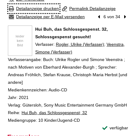
Detailanzeige drucken
Permalink Detailanzeige
Detailanzeige per E-Mail versenden
Vorheriger Treffer
6 von 34
Nächst
Hui Buh, das Schlossgespenst. 32,
Schlossgespenst gesucht!
Verfasser:
Suche nach diesem Verfasser
Rogler, Ulrike (Verfasser)
;
Veenstra,
Simone (Verfasser)
Verfasserangabe:
Buch: Ulrike Rogler und Simone Veenstra ;
nach Motiven von Eberhard Alexander-Burgh ; Sprecher:
Andreas Fröhlich, Stefan Krause, Christoph Maria Herbst [und
andere]
Medienkennzeichen:
Audio-CD
Jahr:
2021
Verlag:
Gütersloh, Sony Music Entertainment Germany GmbH
Reihe:
Hui Buh, das Schlossgespenst; 32
Mediengruppe:
10 Kinder/Jugend-CD
verfügbar