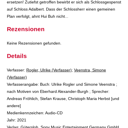
ersetzen! Zutiefst getroffen bewirbt er sich als Schlossgespenst
auf Schloss Adalbert. Dass der Schlossherr einen gemeinen
Plan verfolgt, ahnt Hui Buh nicht...
Rezensionen
Keine Rezensionen gefunden.
Details
Verfasser:
Suche nach diesem Verfasser
Rogler, Ulrike (Verfasser)
;
Veenstra, Simone
(Verfasser)
Verfasserangabe:
Buch: Ulrike Rogler und Simone Veenstra ;
nach Motiven von Eberhard Alexander-Burgh ; Sprecher:
Andreas Fröhlich, Stefan Krause, Christoph Maria Herbst [und
andere]
Medienkennzeichen:
Audio-CD
Jahr:
2021
Verlag:
Gütersloh, Sony Music Entertainment Germany GmbH