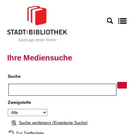
Zur Detailanzeige springen
S
Ihre Mediensuche
Suche
Zweigstelle
Suche verfeinern (Erweiterte Suche)
Zur Trefferliste