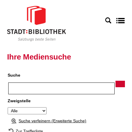
Zur Detailanzeige springen
S
Ihre Mediensuche
Suche
Zweigstelle
Suche verfeinern (Erweiterte Suche)
Zur Trefferliste