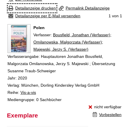
Detailanzeige drucken
Permalink Detailanzeige
Detailanzeige per E-Mail versenden
1 von 1
Polen
Verfasser:
Suche nach diesem Verfasser
Bousfield, Jonathan (Verfasser)
;
Omilanowska, Malgorzata (Verfasser)
;
Majewski, Jerzy S. (Verfasser)
Verfasserangabe:
Hauptautoren Jonathan Bousfield,
Malgorzata Omilanowska, Jerzy S. Majewski ; Übersetzung
Susanne Traub-Schweiger
Jahr:
2020
Verlag:
München, Dorling Kindersley Verlag GmbH
Reihe:
Vis-a-vis
Mediengruppe:
0 Sachbücher
nicht verfügbar
Exemplare
Vorbestellen