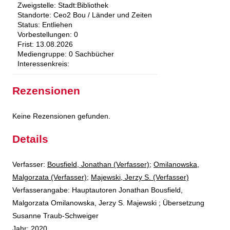
Zweigstelle:
Stadt:Bibliothek
Standorte:
Ceo2 Bou / Länder und Zeiten
Status:
Entliehen
Vorbestellungen:
0
Frist:
13.08.2026
Mediengruppe:
0 Sachbücher
Interessenkreis:
Rezensionen
Keine Rezensionen gefunden.
Details
Verfasser:
Suche nach diesem Verfasser
Bousfield, Jonathan (Verfasser)
;
Omilanowska,
Malgorzata (Verfasser)
;
Majewski, Jerzy S. (Verfasser)
Verfasserangabe:
Hauptautoren Jonathan Bousfield,
Malgorzata Omilanowska, Jerzy S. Majewski ; Übersetzung
Susanne Traub-Schweiger
Jahr:
2020