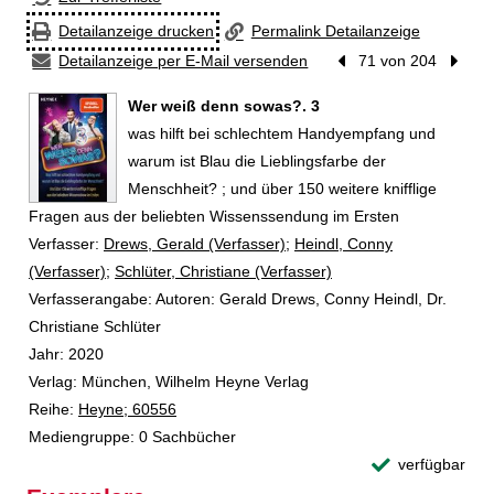
Detailanzeige drucken
Permalink Detailanzeige
Detailanzeige per E-Mail versenden
Vorheriger Treffer
71 von 204
Nächst
Wer weiß denn sowas?. 3
was hilft bei schlechtem Handyempfang und
warum ist Blau die Lieblingsfarbe der
Menschheit? ; und über 150 weitere knifflige
Fragen aus der beliebten Wissenssendung im Ersten
Verfasser:
Suche nach diesem Verfasser
Drews, Gerald (Verfasser)
;
Heindl, Conny
(Verfasser)
;
Schlüter, Christiane (Verfasser)
Verfasserangabe:
Autoren: Gerald Drews, Conny Heindl, Dr.
Christiane Schlüter
Jahr:
2020
Verlag:
München, Wilhelm Heyne Verlag
Reihe:
Heyne; 60556
Mediengruppe:
0 Sachbücher
verfügbar