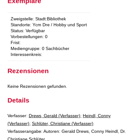
Exemplare
Zweigstelle:
Stadt:Bibliothek
Standorte:
Ycm Dre / Hobby und Sport
Status:
Verfügbar
Vorbestellungen:
0
Frist:
Mediengruppe:
0 Sachbücher
Interessenkreis:
Rezensionen
Keine Rezensionen gefunden.
Details
Verfasser:
Suche nach diesem Verfasser
Drews, Gerald (Verfasser)
;
Heindl, Conny
(Verfasser)
;
Schlüter, Christiane (Verfasser)
Verfasserangabe:
Autoren: Gerald Drews, Conny Heindl, Dr.
Christiane Schlüter