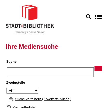
Zur Detailanzeige springen
S
Ihre Mediensuche
Suche
Zweigstelle
Suche verfeinern (Erweiterte Suche)
Zur Trefferliste