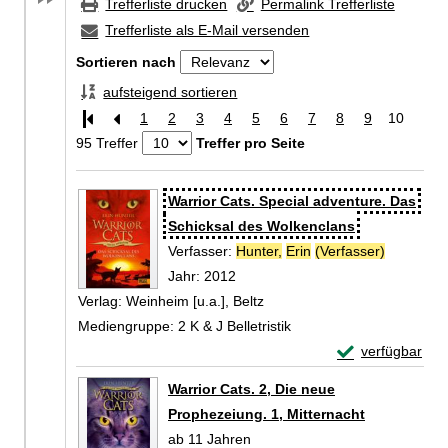
Trefferliste drucken
Permalink Trefferliste
Trefferliste als E-Mail versenden
Sortieren nach
aufsteigend sortieren
1
2
3
4
5
6
7
8
9
10
95 Treffer
Treffer pro Seite
Zu den Suchfiltern springen
Suchergebnis
Warrior Cats. Special adventure. Das
Schicksal des Wolkenclans
Verfasser:
Hunter,
Erin
(Verfasser)
Suche nac
Jahr:
2012
Verlag:
Weinheim [u.a.], Beltz
Mediengruppe:
2 K & J Belletristik
Exemplar-Detail
verfügbar
Zum Download von 
Warrior Cats. 2, Die neue
Prophezeiung. 1, Mitternacht
ab 11 Jahren