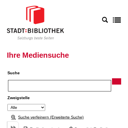
Zu den Suchfiltern springen
Zur Trefferliste springen
S
Ihre Mediensuche
Suche
Zweigstelle
Suche verfeinern (Erweiterte Suche)