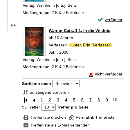
Verlag:
Weinheim [u.a.], Beltz
Mediengruppe:
2 K & J Belletristik
Exemplar-Details
verfügbar
Zum Download von 
Warrior Cats. 1.1, In die Wildnis
ab 10 Jahren
Verfasser:
Hunter,
Erin
(Verfasser)
Suche nac
Jahr:
2008
Verlag:
Weinheim [u.a.], Beltz
Mediengruppe:
2 K & J Belletristik
Exemplar-Details von
nicht verfügbar
Zum Download von exte
Zu den Suchfiltern springen
Sortieren nach
aufsteigend sortieren
1
2
3
4
5
6
7
8
9
10
95 Treffer
Treffer pro Seite
Trefferliste drucken
Permalink Trefferliste
Trefferliste als E-Mail versenden