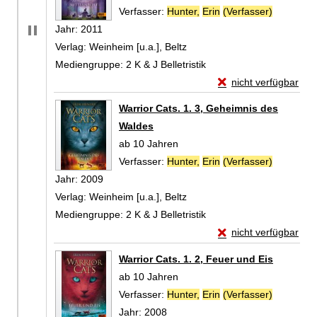
Verfasser:
Hunter,
Erin
(Verfasser)
Suche nac
Jahr:
2011
Verlag:
Weinheim [u.a.], Beltz
Mediengruppe:
2 K & J Belletristik
Exemplar-Details von
nicht verfügbar
Zum Download von exte
Warrior Cats. 1. 3, Geheimnis des
Waldes
ab 10 Jahren
Verfasser:
Hunter,
Erin
(Verfasser)
Suche nac
Jahr:
2009
Verlag:
Weinheim [u.a.], Beltz
Mediengruppe:
2 K & J Belletristik
Exemplar-Details von
nicht verfügbar
Zum Download von exte
Warrior Cats. 1. 2, Feuer und Eis
ab 10 Jahren
Verfasser:
Hunter,
Erin
(Verfasser)
Suche nac
Jahr:
2008