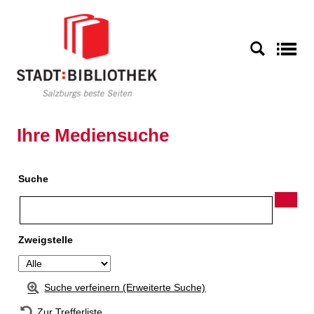
Zur Detailanzeige springen
S
Ihre Mediensuche
Suche
Zweigstelle
Suche verfeinern (Erweiterte Suche)
Zur Trefferliste