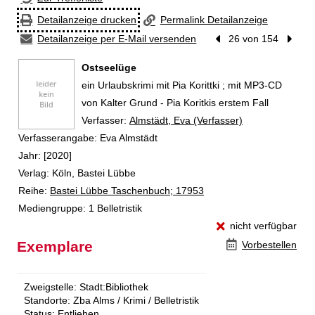
Detailanzeige drucken
Permalink Detailanzeige
Detailanzeige per E-Mail versenden
Vorheriger Treffer
26 von 154
Nächst
Ostseelüge
ein Urlaubskrimi mit Pia Korittki ; mit MP3-CD
von Kalter Grund - Pia Koritkis erstem Fall
Verfasser:
Suche nach diesem Verfasser
Almstädt, Eva (Verfasser)
Verfasserangabe:
Eva Almstädt
Jahr:
[2020]
Verlag:
Köln, Bastei Lübbe
Reihe:
Bastei Lübbe Taschenbuch; 17953
Mediengruppe:
1 Belletristik
nicht verfügbar
Exemplare
Vorbestellen
Zweigstelle:
Stadt:Bibliothek
Standorte:
Zba Alms / Krimi / Belletristik
Status:
Entliehen