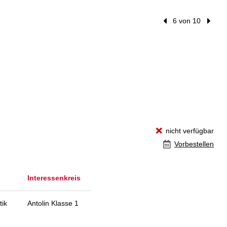
Vorheriger Treffer
6 von 10
Nächst
nicht verfügbar
Vorbestellen
Interessenkreis
tik
Antolin Klasse 1