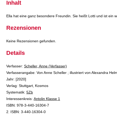
Inhalt
Ella hat eine ganz besondere Freundin. Sie heißt Lotti und ist ein
Rezensionen
Keine Rezensionen gefunden.
Details
Verfasser:
Suche nach diesem Verfasser
Scheller, Anne (Verfasser)
Verfasserangabe:
Von Anne Scheller ; illustriert von Alexandra Hel
Jahr:
[2020]
Verlag:
Stuttgart, Kosmos
opens in new tab
Diesen Link in neuem Tab öffnen
Systematik:
Suche nach dieser Systematik
5Zb
Interessenkreis:
Suche nach diesem Interessenskreis
Antolin Klasse 1
ISBN:
978-3-440-16304-7
2. ISBN:
3-440-16304-0