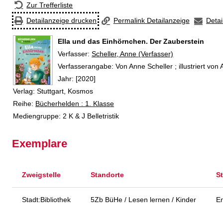
Zur Trefferliste
Detailanzeige drucken
Permalink Detailanzeige
Detai
Ella und das Einhörnchen. Der Zauberstein
Verfasser:
Suche nach diesem Verfasser
Scheller, Anne (Verfasser)
Verfasserangabe:
Von Anne Scheller ; illustriert vo
Jahr:
[2020]
Verlag:
Stuttgart, Kosmos
Reihe:
Bücherhelden : 1. Klasse
Mediengruppe:
2 K & J Belletristik
Exemplare
Zweigstelle
Standorte
S
Stadt:Bibliothek
5Zb BüHe / Lesen lernen / Kinder
En