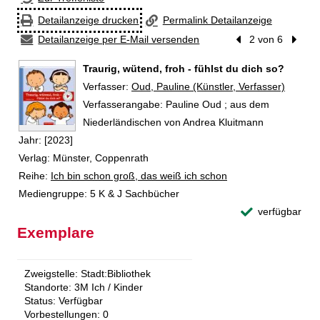
Detailanzeige drucken
Permalink Detailanzeige
Detailanzeige per E-Mail versenden
Vorheriger Treffer
2 von 6
Nächst
Traurig, wütend, froh - fühlst du dich so?
Verfasser:
Suche nach diesem Verfasser
Oud, Pauline (Künstler, Verfasser)
Verfasserangabe:
Pauline Oud ; aus dem
Niederländischen von Andrea Kluitmann
Jahr:
[2023]
Verlag:
Münster, Coppenrath
Reihe:
Ich bin schon groß, das weiß ich schon
Mediengruppe:
5 K & J Sachbücher
verfügbar
Exemplare
Zweigstelle:
Stadt:Bibliothek
Standorte:
3M Ich / Kinder
Status:
Verfügbar
Vorbestellungen:
0