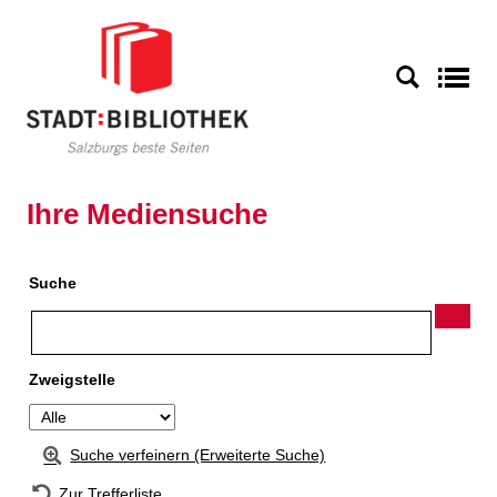
Zur Detailanzeige springen
S
Ihre Mediensuche
Suche
Zweigstelle
Suche verfeinern (Erweiterte Suche)
Zur Trefferliste