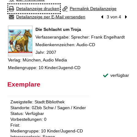
Detailanzeige drucken
Permalink Detailanzeige
Detailanzeige per E-Mail versenden
Vorheriger Treffer
3 von 4
Nächst
Die Schlacht um Troja
Suche nach diesem Verfasser
Verfasserangabe:
Sprecher: Frank Engelhardt
Medienkennzeichen:
Audio-CD
Jahr:
2007
Verlag:
München, Audio Media
Mediengruppe:
10 Kinder/Jugend-CD
verfügbar
Exemplare
Zweigstelle:
Stadt:Bibliothek
Standorte:
0Zbb Schw / Sagen / Kinder
Status:
Verfügbar
Vorbestellungen:
0
Frist:
Mediengruppe:
10 Kinder/Jugend-CD
Interessenkreis:
Sagen