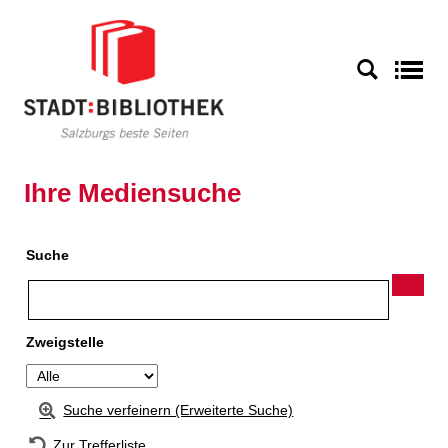
Zur Detailanzeige springen
S
Ihre Mediensuche
Suche
Zweigstelle
Suche verfeinern (Erweiterte Suche)
Zur Trefferliste