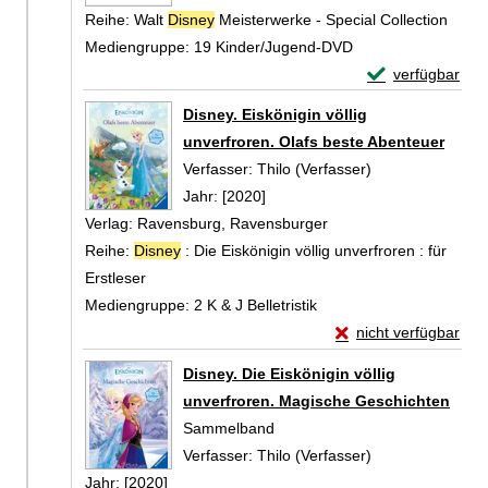
Reihe:
Walt
Disney
Meisterwerke - Special Collection
Mediengruppe:
19 Kinder/Jugend-DVD
Exemplar-Detail
verfügbar
Zum Download von 
Disney. Eiskönigin völlig
unverfroren. Olafs beste Abenteuer
Verfasser:
Thilo (Verfasser)
Suche nach dies
Jahr:
[2020]
Verlag:
Ravensburg, Ravensburger
Reihe:
Disney
: Die Eiskönigin völlig unverfroren : für
Erstleser
Mediengruppe:
2 K & J Belletristik
Exemplar-Details von
nicht verfügbar
Zum Download von exte
Disney. Die Eiskönigin völlig
unverfroren. Magische Geschichten
Sammelband
Verfasser:
Thilo (Verfasser)
Suche nach dies
Jahr:
[2020]