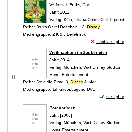
Verfasser:
Barks, Carl
Suche nach diesem Ve
Jahr:
2012
Verlag:
Köln, Ehapa Comic Coll. Egmont
Reihe:
Barks Onkel Dagobert; 13,
Disney
Mediengruppe:
2 K & J Belletristik
Exemplar-Details vo
nicht verfügbar
Zum Download von exte
Weihnachten im Zauberreich
Suche nach diesem Verfasser
Jahr:
2014
Verlag:
München, Walt Disney Studios
Home Entertainment
Reihe:
Sofia die Erste; 3,
Disney
Junior
Mediengruppe:
19 Kinder/Jugend-DVD
Exemplar-Detail
verfügbar
Zum Download von 
Bärenbrüder
Suche nach diesem Verfasser
Jahr:
[2005]
Verlag:
München, Walt Disney Studios
Home Entertainment