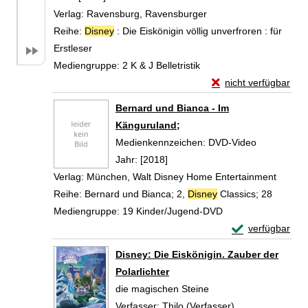
Verlag:
Ravensburg, Ravensburger
Reihe:
Disney
: Die Eiskönigin völlig unverfroren : für
Erstleser
Mediengruppe:
2 K & J Belletristik
Exemplar-Details von
nicht verfügbar
Zum Download von exte
Bernard und Bianca - Im
Känguruland;
Suche nach diesem Verfasser
Medienkennzeichen:
DVD-Video
Jahr:
[2018]
Verlag:
München, Walt Disney Home Entertainment
Reihe:
Bernard und Bianca; 2,
Disney
Classics; 28
Mediengruppe:
19 Kinder/Jugend-DVD
Exemplar-Detail
verfügbar
Zum Download von 
Disney: Die Eiskönigin. Zauber der
Polarlichter
die magischen Steine
Verfasser:
Thilo (Verfasser)
Suche nach dies