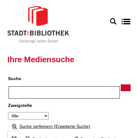
Zu den Suchfiltern springen
Zur Trefferliste springen
S
Ihre Mediensuche
Suche
Zweigstelle
Suche verfeinern (Erweiterte Suche)