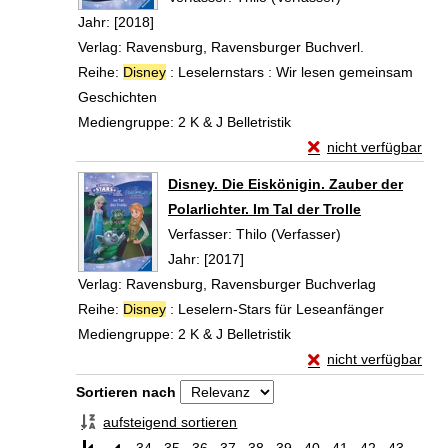
Jahr:
[2018]
Verlag:
Ravensburg, Ravensburger Buchverl.
Reihe:
Disney
: Leselernstars : Wir lesen gemeinsam
Geschichten
Mediengruppe:
2 K & J Belletristik
Exemplar-Details von
nicht verfügbar
Zum Download von exte
Disney. Die Eiskönigin. Zauber der
Polarlichter. Im Tal der Trolle
Verfasser:
Thilo (Verfasser)
Suche nach dies
Jahr:
[2017]
Verlag:
Ravensburg, Ravensburger Buchverlag
Reihe:
Disney
: Leselern-Stars für Leseanfänger
Mediengruppe:
2 K & J Belletristik
Exemplar-Details von 
nicht verfügbar
Zum Download von exte
Zu den Suchfiltern springen
Sortieren nach
aufsteigend sortieren