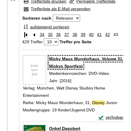
Trefferliste drucken
Permalink Trefferliste
Trefferliste als E-Mail versenden
Sortieren nach
aufsteigend sortieren
34
35
36
37
38
39
40
41
42
43
429 Treffer
Treffer pro Seite
Zu den Suchfiltern springen
Suchergebnis
Micky Maus Wunderhaus. Volume 31,
Mickys Sportfest
Suche nach diesem Verfasser
Medienkennzeichen:
DVD-Video
Jahr:
[2016]
Verlag:
München, Walt Disney Studios Home
Entertainment
Reihe:
Micky Maus Wunderhaus; 31,
Disney
Junior
Mediengruppe:
19 Kinder/Jugend-DVD
Exemplar-Detail
verfügbar
Zum Download von 
Onkel Dagobert