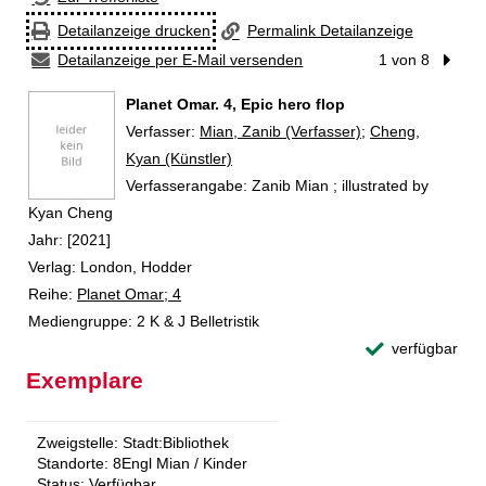
Detailanzeige drucken
Permalink Detailanzeige
Detailanzeige per E-Mail versenden
1 von 8
Nächst
Planet Omar. 4, Epic hero flop
Verfasser:
Suche nach diesem Verfasser
Mian, Zanib (Verfasser)
;
Cheng,
Kyan (Künstler)
Verfasserangabe:
Zanib Mian ; illustrated by
Kyan Cheng
Jahr:
[2021]
Verlag:
London, Hodder
Reihe:
Planet Omar; 4
Mediengruppe:
2 K & J Belletristik
verfügbar
Exemplare
Zweigstelle:
Stadt:Bibliothek
Standorte:
8Engl Mian / Kinder
Status:
Verfügbar