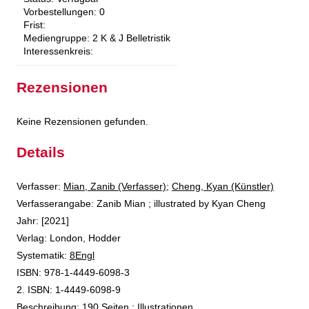
Vorbestellungen:
0
Frist:
Mediengruppe:
2 K & J Belletristik
Interessenkreis:
Rezensionen
Keine Rezensionen gefunden.
Details
Verfasser:
Suche nach diesem Verfasser
Mian, Zanib (Verfasser)
;
Cheng, Kyan (Künstler)
Verfasserangabe:
Zanib Mian ; illustrated by Kyan Cheng
Jahr:
[2021]
Verlag:
London, Hodder
opens in new tab
Diesen Link in neuem Tab öffnen
Systematik:
Suche nach dieser Systematik
8Engl
Suche nach diesem Interessenskreis
ISBN:
978-1-4449-6098-3
2. ISBN:
1-4449-6098-9
Beschreibung:
190 Seiten : Illustrationen