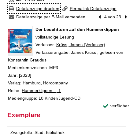
Detailanzeige drucken
Permalink Detailanzeige
Detailanzeige per E-Mail versenden
Vorheriger Treffer
4 von 23
Nächst
Der Leuchtturm auf den Hummerklippen
vollständige Lesung
Verfasser:
Suche nach diesem Verfasser
Krüss, James (Verfasser)
Verfasserangabe:
James Krüss ; gelesen von
Konstantin Graudus
Medienkennzeichen:
MP3
Jahr:
[2023]
Verlag:
Hamburg, Hörcompany
Reihe:
Hummerklippen...; 1
Mediengruppe:
10 Kinder/Jugend-CD
verfügbar
Exemplare
Zweigstelle:
Stadt:Bibliothek