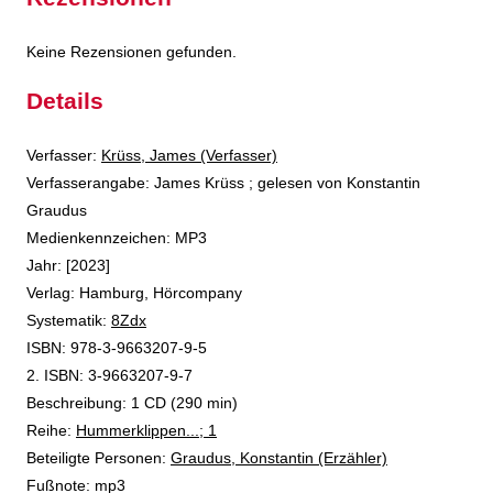
Keine Rezensionen gefunden.
Details
Verfasser:
Suche nach diesem Verfasser
Krüss, James (Verfasser)
Verfasserangabe:
James Krüss ; gelesen von Konstantin
Graudus
Medienkennzeichen:
MP3
Jahr:
[2023]
Verlag:
Hamburg, Hörcompany
opens in new tab
Diesen Link in neuem Tab öffnen
Systematik:
Suche nach dieser Systematik
8Zdx
Suche nach diesem Interessenskreis
ISBN:
978-3-9663207-9-5
2. ISBN:
3-9663207-9-7
Beschreibung:
1 CD (290 min)
Reihe:
Hummerklippen...; 1
Beteiligte Personen:
Suche nach dieser Beteiligten Person
Graudus, Konstantin (Erzähler)
Fußnote:
mp3