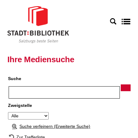
Zur Detailanzeige springen
S
Ihre Mediensuche
Suche
Zweigstelle
Suche verfeinern (Erweiterte Suche)
Zur Trefferliste