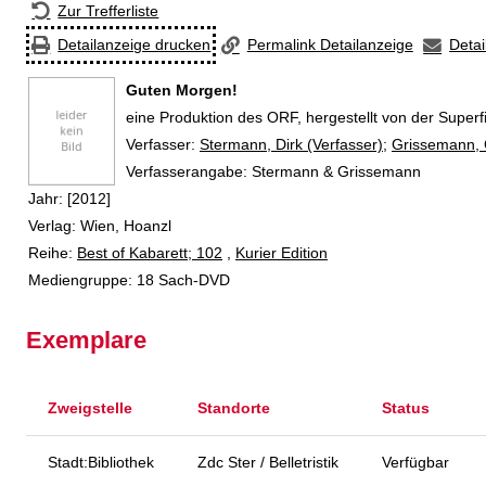
Zur Trefferliste
Detailanzeige drucken
Permalink Detailanzeige
Detai
Guten Morgen!
eine Produktion des ORF, hergestellt von der Super
Verfasser:
Suche nach diesem Verfasser
Stermann, Dirk (Verfasser)
;
Grissemann, C
Verfasserangabe:
Stermann & Grissemann
Jahr:
[2012]
Verlag:
Wien, Hoanzl
Reihe:
Best of Kabarett; 102
,
Kurier Edition
Mediengruppe:
18 Sach-DVD
Exemplare
Zweigstelle
Standorte
Status
Stadt:Bibliothek
Zdc Ster / Belletristik
Verfügbar