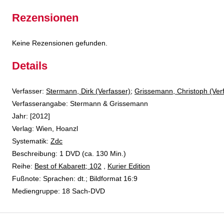
Rezensionen
Keine Rezensionen gefunden.
Details
Verfasser:
Suche nach diesem Verfasser
Stermann, Dirk (Verfasser)
;
Grissemann, Christoph (Ver
Verfasserangabe:
Stermann & Grissemann
Jahr:
[2012]
Verlag:
Wien, Hoanzl
opens in new tab
Diesen Link in neuem Tab öffnen
Systematik:
Suche nach dieser Systematik
Zdc
Suche nach diesem Interessenskreis
Beschreibung:
1 DVD (ca. 130 Min.)
Reihe:
Best of Kabarett; 102
,
Kurier Edition
Suche nach dieser Beteiligten Person
Fußnote:
Sprachen: dt.; Bildformat 16:9
Mediengruppe:
18 Sach-DVD