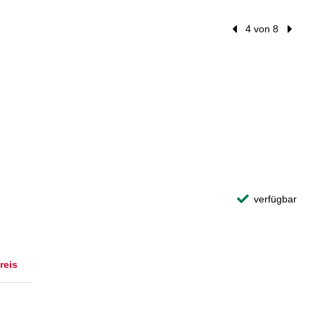
Vorheriger Treffer
4 von 8
Nächst
verfügbar
reis