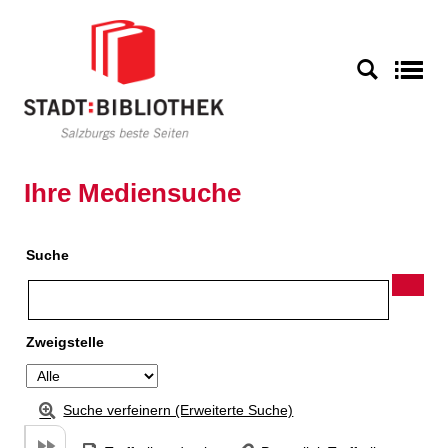
Zu den Suchfiltern springen
Zur Trefferliste springen
S
Ihre Mediensuche
Suche
Zweigstelle
Suche verfeinern (Erweiterte Suche)