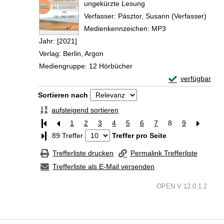
ungekürzte Lesung
Verfasser:
Pásztor, Susann (Verfasser)
Suche
Medienkennzeichen:
MP3
Jahr:
[2021]
Verlag:
Berlin, Argon
Mediengruppe:
12 Hörbücher
Exemplar-Detail
verfügbar
Zum Download von 
Zu den Suchfiltern springen
Sortieren nach
aufsteigend sortieren
1
2
3
4
5
6
7
8
9
Letzte Seite
89 Treffer
Treffer pro Seite
Trefferliste drucken
Permalink Trefferliste
Trefferliste als E-Mail versenden
OPEN V 12.0.1.2