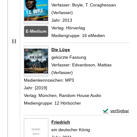
Verfasser:
Boyle, T. Coraghessan
(Verfasser)
Suche nach diesem Verfasser
Jahr:
2013
Verlag:
Hörverlag
E-Medium
Mediengruppe:
16 eMedien
Zum
Die Lüge
gekürzte Fassung
Verfasser:
Edvardsson, Mattias
(Verfasser)
Suche nach diesem Verfasser
Medienkennzeichen:
MP3
Jahr:
[2019]
Verlag:
München, Random House Audio
Mediengruppe:
12 Hörbücher
Exemplar-Detail
verfügbar
Zum Download von 
Friedrich
ein deutscher König