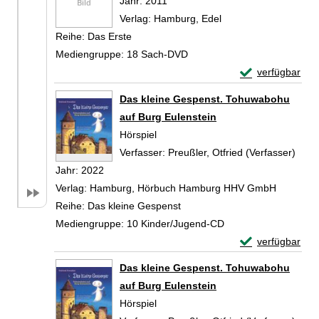
Suche nach diesem Verfasser
Jahr:
2011
Verlag:
Hamburg, Edel
Reihe:
Das Erste
Mediengruppe:
18 Sach-DVD
Exemplar-Detail
verfügbar
Zum Download von 
Das kleine Gespenst. Tohuwabohu
auf Burg Eulenstein
Hörspiel
Verfasser:
Preußler, Otfried (Verfasser)
Such
Jahr:
2022
Verlag:
Hamburg, Hörbuch Hamburg HHV GmbH
Reihe:
Das kleine Gespenst
Mediengruppe:
10 Kinder/Jugend-CD
Exemplar-Detail
verfügbar
Zum Download von 
Das kleine Gespenst. Tohuwabohu
auf Burg Eulenstein
Hörspiel