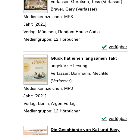
Verfasser:
Gerritsen, Tess (Verfasser)
;
Braver, Gary (Verfasser)
Suche nach diesem 
Medienkennzeichen:
MP3
Jahr:
[2021]
Verlag:
München, Random House Audio
Mediengruppe:
12 Hörbücher
Exemplar-Detail
verfügbar
Zum Download von 
Glück hat einen langsamen Takt
ungekürzte Lesung
Verfasser:
Borrmann, Mechtild
(Verfasser)
Suche nach diesem Verfasser
Medienkennzeichen:
MP3
Jahr:
[2021]
Verlag:
Berlin, Argon Verlag
Mediengruppe:
12 Hörbücher
Exemplar-Detail
verfügbar
Zum Download von 
Die Geschichte von Kat und Easy