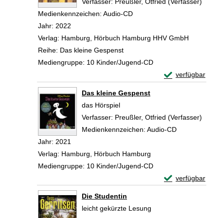
Verfasser:
Preußler, Otfried (Verfasser)
Such
Medienkennzeichen:
Audio-CD
Jahr:
2022
Verlag:
Hamburg, Hörbuch Hamburg HHV GmbH
Reihe:
Das kleine Gespenst
Mediengruppe:
10 Kinder/Jugend-CD
Exemplar-Detail
verfügbar
Zum Download von 
Das kleine Gespenst
das Hörspiel
Verfasser:
Preußler, Otfried (Verfasser)
Such
Medienkennzeichen:
Audio-CD
Jahr:
2021
Verlag:
Hamburg, Hörbuch Hamburg
Mediengruppe:
10 Kinder/Jugend-CD
Exemplar-Detail
verfügbar
Zum Download von 
Die Studentin
leicht gekürzte Lesung