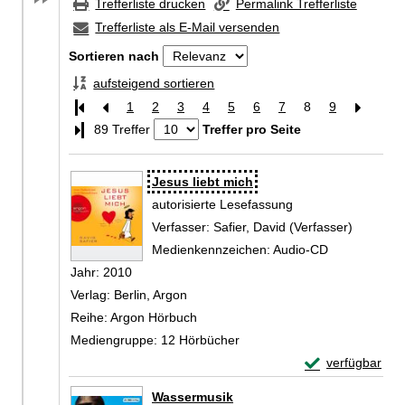
Trefferliste drucken
Permalink Trefferliste
Trefferliste als E-Mail versenden
Sortieren nach
aufsteigend sortieren
1
2
3
4
5
6
7
8
9
Letzte Seite
89 Treffer
Treffer pro Seite
Zu den Suchfiltern springen
Suchergebnis
Jesus liebt mich
autorisierte Lesefassung
Verfasser:
Safier, David (Verfasser)
Suche na
Medienkennzeichen:
Audio-CD
Jahr:
2010
Verlag:
Berlin, Argon
Reihe:
Argon Hörbuch
Mediengruppe:
12 Hörbücher
Exemplar-Detail
verfügbar
Zum Download von 
Wassermusik