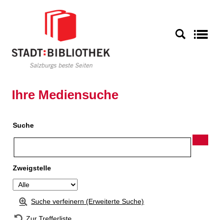
Zur Detailanzeige springen
S
Ihre Mediensuche
Suche
Zweigstelle
Suche verfeinern (Erweiterte Suche)
Zur Trefferliste