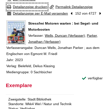
Detailanzeige drucken
Permalink Detailanzeige
Detailanzeige per E-Mail versenden
Vorheriger Treffer
152 von 4727
Nächst
Stressfrei Motoren warten : bei Segel- und
Motorbooten
Verfasser:
Suche nach diesem Verfasser
Wells, Duncan (Verfasser)
;
Parker,
Jonathan (Verfasser)
Verfasserangabe:
Duncan Wells, Jonathan Parker ; aus dem
Englischen von Egmont M. Friedl
Jahr:
2023
Verlag:
Bielefeld, Delius Klasing
Mediengruppe:
0 Sachbücher
verfügbar
Exemplare
Zweigstelle:
Stadt:Bibliothek
Standorte:
Wkk4 Wel / Natur und Technik
Status:
Verfügbar