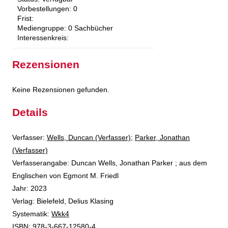
Vorbestellungen:
0
Frist:
Mediengruppe:
0 Sachbücher
Interessenkreis:
Rezensionen
Keine Rezensionen gefunden.
Details
Verfasser:
Suche nach diesem Verfasser
Wells, Duncan (Verfasser)
;
Parker, Jonathan
(Verfasser)
Verfasserangabe:
Duncan Wells, Jonathan Parker ; aus dem
Englischen von Egmont M. Friedl
Jahr:
2023
Verlag:
Bielefeld, Delius Klasing
opens in new tab
Diesen Link in neuem Tab öffnen
Systematik:
Suche nach dieser Systematik
Wkk4
Suche nach diesem Interessenskreis
ISBN:
978-3-667-12580-4