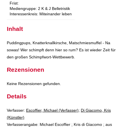
Frist:
Mediengruppe:
2 K & J Belletristik
Interessenkreis:
Miteinander leben
Inhalt
Puddingpups, Knatterknallkirsche, Matschmiesmuffel - Na
sowas! Wer schimpft denn hier so rum? Es ist wieder Zeit für
den großen Schimpfwort-Wettbewerb.
Rezensionen
Keine Rezensionen gefunden.
Details
Verfasser:
Suche nach diesem Verfasser
Escoffier, Michael (Verfasser)
;
Di Giacomo, Kris
(Künstler)
Verfasserangabe:
Michael Escoffier ; Kris di Giacomo ; aus