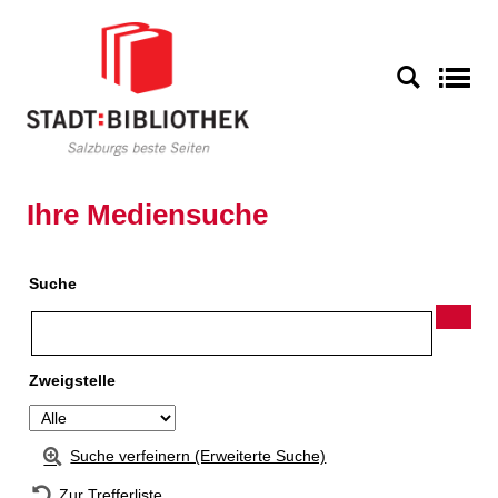
Zur Detailanzeige springen
S
Ihre Mediensuche
Suche
Zweigstelle
Suche verfeinern (Erweiterte Suche)
Zur Trefferliste