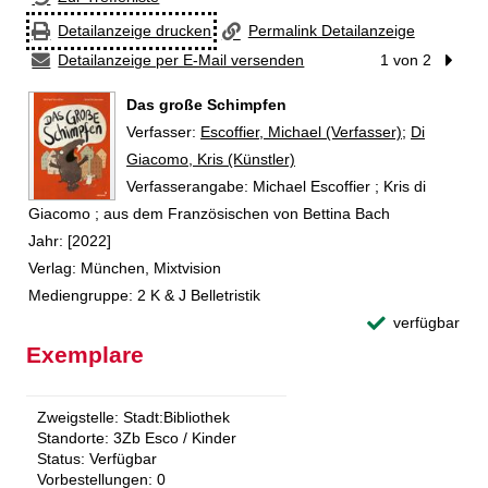
Detailanzeige drucken
Permalink Detailanzeige
Detailanzeige per E-Mail versenden
1 von 2
Nächst
Das große Schimpfen
Verfasser:
Suche nach diesem Verfasser
Escoffier, Michael (Verfasser)
;
Di
Giacomo, Kris (Künstler)
Verfasserangabe:
Michael Escoffier ; Kris di
Giacomo ; aus dem Französischen von Bettina Bach
Jahr:
[2022]
Verlag:
München, Mixtvision
Mediengruppe:
2 K & J Belletristik
verfügbar
Exemplare
Zweigstelle:
Stadt:Bibliothek
Standorte:
3Zb Esco / Kinder
Status:
Verfügbar
Vorbestellungen:
0