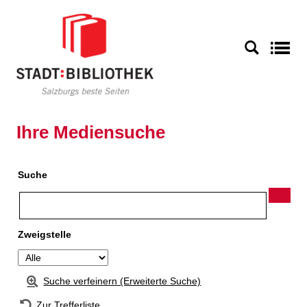
Zur Detailanzeige springen
S
Ihre Mediensuche
Suche
Zweigstelle
Suche verfeinern (Erweiterte Suche)
Zur Trefferliste