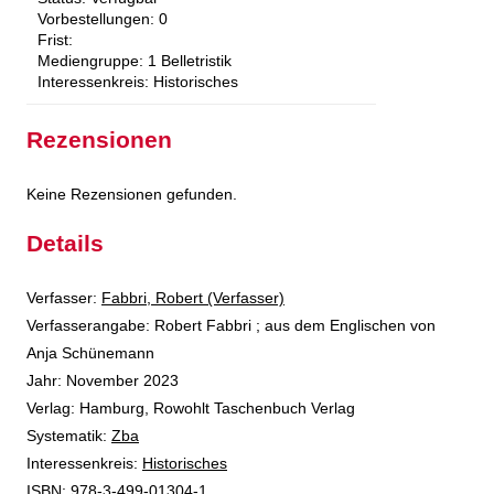
Vorbestellungen:
0
Frist:
Mediengruppe:
1 Belletristik
Interessenkreis:
Historisches
Rezensionen
Keine Rezensionen gefunden.
Details
Verfasser:
Suche nach diesem Verfasser
Fabbri, Robert (Verfasser)
Verfasserangabe:
Robert Fabbri ; aus dem Englischen von
Anja Schünemann
Jahr:
November 2023
Verlag:
Hamburg, Rowohlt Taschenbuch Verlag
opens in new tab
Diesen Link in neuem Tab öffnen
Systematik:
Suche nach dieser Systematik
Zba
Interessenkreis:
Suche nach diesem Interessenskreis
Historisches
ISBN:
978-3-499-01304-1