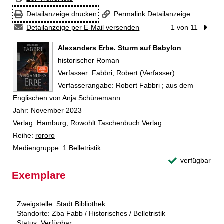
Detailanzeige drucken
Permalink Detailanzeige
Detailanzeige per E-Mail versenden
1 von 11
Nächst
Alexanders Erbe. Sturm auf Babylon
historischer Roman
Verfasser:
Suche nach diesem Verfasser
Fabbri, Robert (Verfasser)
Verfasserangabe:
Robert Fabbri ; aus dem
Englischen von Anja Schünemann
Jahr:
November 2023
Verlag:
Hamburg, Rowohlt Taschenbuch Verlag
Reihe:
rororo
Mediengruppe:
1 Belletristik
verfügbar
Exemplare
Zweigstelle:
Stadt:Bibliothek
Standorte:
Zba Fabb / Historisches / Belletristik
Status:
Verfügbar