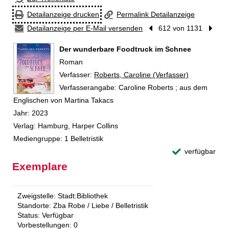
Detailanzeige drucken
Permalink Detailanzeige
Detailanzeige per E-Mail versenden
Vorheriger Treffer
612 von 1131
Nächst
Der wunderbare Foodtruck im Schnee
Roman
Verfasser:
Suche nach diesem Verfasser
Roberts, Caroline (Verfasser)
Verfasserangabe:
Caroline Roberts ; aus dem
Englischen von Martina Takacs
Jahr:
2023
Verlag:
Hamburg, Harper Collins
Mediengruppe:
1 Belletristik
verfügbar
Exemplare
Zweigstelle:
Stadt:Bibliothek
Standorte:
Zba Robe / Liebe / Belletristik
Status:
Verfügbar
Vorbestellungen:
0