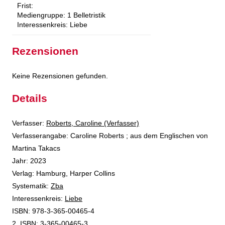
Frist:
Mediengruppe:
1 Belletristik
Interessenkreis:
Liebe
Rezensionen
Keine Rezensionen gefunden.
Details
Verfasser:
Suche nach diesem Verfasser
Roberts, Caroline (Verfasser)
Verfasserangabe:
Caroline Roberts ; aus dem Englischen von
Martina Takacs
Jahr:
2023
Verlag:
Hamburg, Harper Collins
opens in new tab
Diesen Link in neuem Tab öffnen
Systematik:
Suche nach dieser Systematik
Zba
Interessenkreis:
Suche nach diesem Interessenskreis
Liebe
ISBN:
978-3-365-00465-4
2. ISBN:
3-365-00465-3