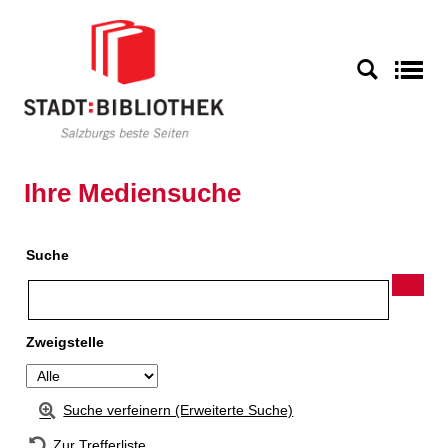
Zur Detailanzeige springen
S
Ihre Mediensuche
Suche
Zweigstelle
Suche verfeinern (Erweiterte Suche)
Zur Trefferliste