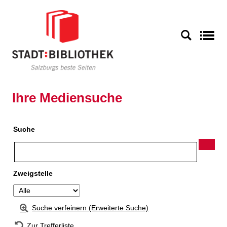
Zur Detailanzeige springen
S
Ihre Mediensuche
Suche
Zweigstelle
Suche verfeinern (Erweiterte Suche)
Zur Trefferliste