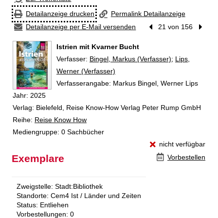
Detailanzeige drucken
Permalink Detailanzeige
Detailanzeige per E-Mail versenden
Vorheriger Treffer
21 von 156
Nächst
Istrien mit Kvarner Bucht
Verfasser:
Suche nach diesem Verfasser
Bingel, Markus (Verfasser)
;
Lips,
Werner (Verfasser)
Verfasserangabe:
Markus Bingel, Werner Lips
Jahr:
2025
Verlag:
Bielefeld, Reise Know-How Verlag Peter Rump GmbH
Reihe:
Reise Know How
Mediengruppe:
0 Sachbücher
nicht verfügbar
Exemplare
Vorbestellen
Zweigstelle:
Stadt:Bibliothek
Standorte:
Cem4 Ist / Länder und Zeiten
Status:
Entliehen
Vorbestellungen:
0