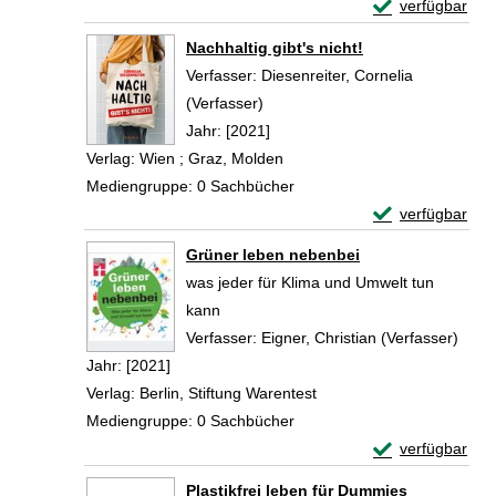
Exemplar-Detail
verfügbar
Zum Download von 
Nachhaltig gibt's nicht!
Verfasser:
Diesenreiter, Cornelia
(Verfasser)
Suche nach diesem Verfasser
Jahr:
[2021]
Verlag:
Wien ; Graz, Molden
Mediengruppe:
0 Sachbücher
Exemplar-Details
verfügbar
Zum Download von 
Grüner leben nebenbei
was jeder für Klima und Umwelt tun
kann
Verfasser:
Eigner, Christian (Verfasser)
Such
Jahr:
[2021]
Verlag:
Berlin, Stiftung Warentest
Mediengruppe:
0 Sachbücher
Exemplar-Detail
verfügbar
Zum Download von 
Plastikfrei leben für Dummies