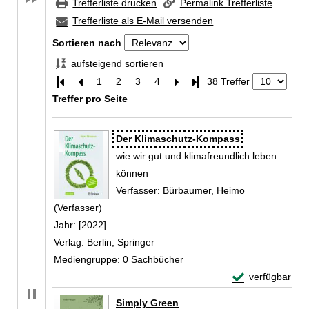
Trefferliste drucken
Permalink Trefferliste
Trefferliste als E-Mail versenden
Sortieren nach
aufsteigend sortieren
1
2
3
4
Letzte Seite
38 Treffer
Treffer pro Seite
Zu den Suchfiltern springen
Suchergebnis
Der Klimaschutz-Kompass
wie wir gut und klimafreundlich leben
können
Verfasser:
Bürbaumer, Heimo
(Verfasser)
Suche nach diesem Verfasser
Jahr:
[2022]
Verlag:
Berlin, Springer
Mediengruppe:
0 Sachbücher
Exemplar-Detai
verfügbar
Zum Download von 
Simply Green