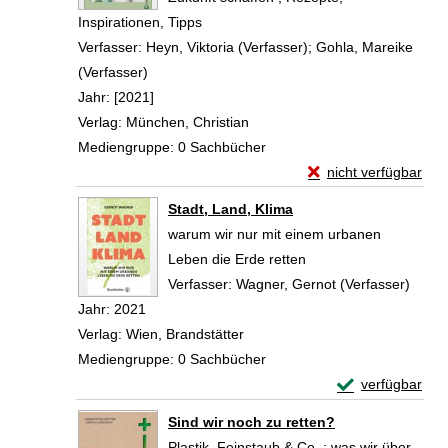
Inspirationen, Tipps
Verfasser:
Heyn, Viktoria (Verfasser)
;
Gohla, Mareike
(Verfasser)
Suche nach diesem Verfasser
Jahr:
[2021]
Verlag:
München, Christian
Mediengruppe:
0 Sachbücher
Exemplar-Details vo
nicht verfügbar
Zum Download von exte
Stadt, Land, Klima
warum wir nur mit einem urbanen
Leben die Erde retten
Verfasser:
Wagner, Gernot (Verfasser)
Suche
Jahr:
2021
Verlag:
Wien, Brandstätter
Mediengruppe:
0 Sachbücher
Exemplar-Detail
verfügbar
Zum Download von 
Sind wir noch zu retten?
Plastik, Feinstaub & Co. ; was wir über