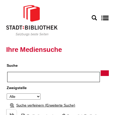
Zu den Suchfiltern springen
Zur Trefferliste springen
S
Ihre Mediensuche
Suche
Zweigstelle
Suche verfeinern (Erweiterte Suche)