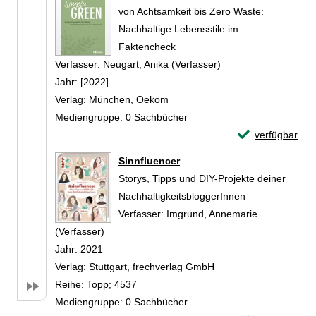
von Achtsamkeit bis Zero Waste:
Nachhaltige Lebensstile im
Faktencheck
Verfasser:
Neugart, Anika (Verfasser)
Suche nach diesem V
Jahr:
[2022]
Verlag:
München, Oekom
Mediengruppe:
0 Sachbücher
Exemplar-Detail
verfügbar
Zum Download von 
Sinnfluencer
Storys, Tipps und DIY-Projekte deiner
NachhaltigkeitsbloggerInnen
Verfasser:
Imgrund, Annemarie
(Verfasser)
Suche nach diesem Verfasser
Jahr:
2021
Verlag:
Stuttgart, frechverlag GmbH
Reihe:
Topp; 4537
Mediengruppe:
0 Sachbücher