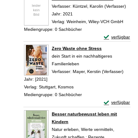
Verfasser:
Küntzel, Karolin (Verfasser)
Suche
Jahr:
2021
Verlag:
Weinheim, Wiley-VCH GmbH
Mediengruppe:
0 Sachbücher
Exemplar-Detail
verfügbar
Zum Download von 
Zero Waste ohne Stress
dein Start in ein nachhaltigeres
Familienleben
Verfasser:
Mayer, Kerstin (Verfasser)
Suche 
Jahr:
[2021]
Verlag:
Stuttgart, Kosmos
Mediengruppe:
0 Sachbücher
Exemplar-Detail
verfügbar
Zum Download von 
Besser naturbewusst leben mit
Kindern
Natur erleben, Werte vermitteln,
Zukunft schaffen ; Rezepte,