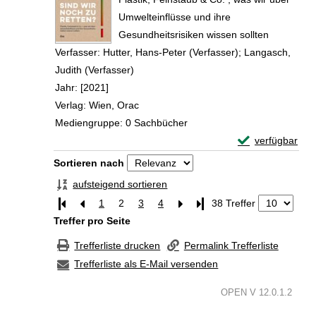
Umwelteinflüsse und ihre
Gesundheitsrisiken wissen sollten
Verfasser:
Hutter, Hans-Peter (Verfasser)
;
Langasch,
Judith (Verfasser)
Suche nach diesem Verfasser
Jahr:
[2021]
Verlag:
Wien, Orac
Mediengruppe:
0 Sachbücher
Exemplar-Detail
verfügbar
Zum Download von 
Zu den Suchfiltern springen
Sortieren nach
aufsteigend sortieren
1
2
3
4
Letzte Seite
38 Treffer
Treffer pro Seite
Trefferliste drucken
Permalink Trefferliste
Trefferliste als E-Mail versenden
OPEN V 12.0.1.2