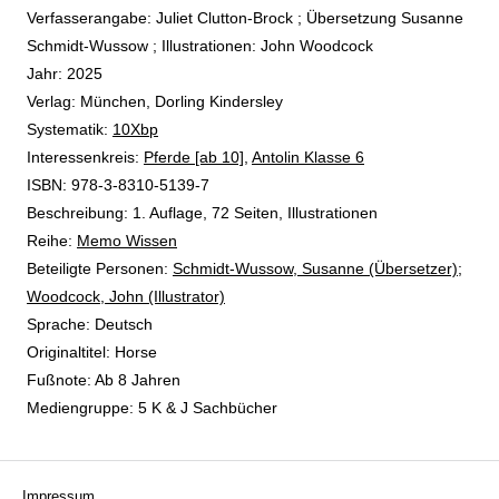
Verfasserangabe:
Juliet Clutton-Brock ; Übersetzung Susanne
Schmidt-Wussow ; Illustrationen: John Woodcock
Jahr:
2025
Verlag:
München, Dorling Kindersley
opens in new tab
Diesen Link in neuem Tab öffnen
Systematik:
Suche nach dieser Systematik
10Xbp
Interessenkreis:
Suche nach diesem Interessenskreis
Pferde [ab 10]
,
Antolin Klasse 6
ISBN:
978-3-8310-5139-7
Beschreibung:
1. Auflage, 72 Seiten, Illustrationen
Reihe:
Memo Wissen
Beteiligte Personen:
Suche nach dieser Beteiligten Person
Schmidt-Wussow, Susanne (Übersetzer)
;
Woodcock, John (Illustrator)
Sprache:
Deutsch
Originaltitel:
Horse
Fußnote:
Ab 8 Jahren
Mediengruppe:
5 K & J Sachbücher
Impressum