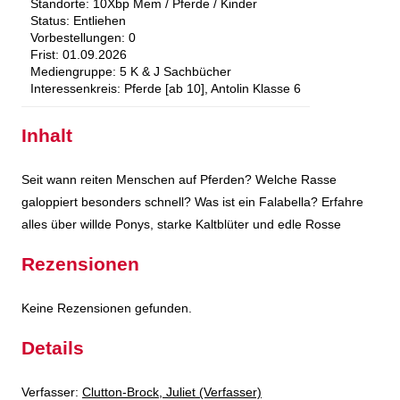
Standorte:
10Xbp Mem / Pferde / Kinder
Status:
Entliehen
Vorbestellungen:
0
Frist:
01.09.2026
Mediengruppe:
5 K & J Sachbücher
Interessenkreis:
Pferde [ab 10], Antolin Klasse 6
Inhalt
Seit wann reiten Menschen auf Pferden? Welche Rasse
galoppiert besonders schnell? Was ist ein Falabella? Erfahre
alles über willde Ponys, starke Kaltblüter und edle Rosse
Rezensionen
Keine Rezensionen gefunden.
Details
Verfasser:
Suche nach diesem Verfasser
Clutton-Brock, Juliet (Verfasser)