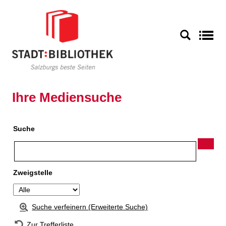
Zur Detailanzeige springen
S
Ihre Mediensuche
Suche
Zweigstelle
Suche verfeinern (Erweiterte Suche)
Zur Trefferliste