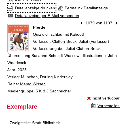
Detailanzeige drucken
Permalink Detailanzeige
Detailanzeige per E-Mail versenden
Vorheriger Treffer
1079 von 1107
Nächst
Pferde
Quiz dich schlau mit Kahoot!
Verfasser:
Suche nach diesem Verfasser
Clutton-Brock, Juliet (Verfasser)
Verfasserangabe:
Juliet Clutton-Brock ;
Übersetzung Susanne Schmidt-Wussow ; Illustrationen: John
Woodcock
Jahr:
2025
Verlag:
München, Dorling Kindersley
Reihe:
Memo Wissen
Mediengruppe:
5 K & J Sachbücher
nicht verfügbar
Exemplare
Vorbestellen
Zweigstelle:
Stadt:Bibliothek