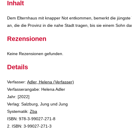
Inhalt
Dem Elternhaus mit knapper Not entkommen, bemerkt die jüngste To
an, die die Provinz in die nahe Stadt tragen, bis sie einem Sohn da
Rezensionen
Keine Rezensionen gefunden.
Details
Verfasser:
Suche nach diesem Verfasser
Adler, Helena (Verfasser)
Verfasserangabe:
Helena Adler
Jahr:
[2022]
Verlag:
Salzburg, Jung und Jung
opens in new tab
Diesen Link in neuem Tab öffnen
Systematik:
Suche nach dieser Systematik
Zba
Suche nach diesem Interessenskreis
ISBN:
978-3-99027-271-8
2. ISBN:
3-99027-271-3