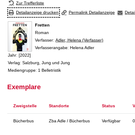
Zur Trefferliste
Detailanzeige drucken
Permalink Detailanzeige
Detai
Fretten
Roman
Verfasser:
Suche nach diesem Verfasser
Adler, Helena (Verfasser)
Verfasserangabe:
Helena Adler
Jahr:
[2022]
Verlag:
Salzburg, Jung und Jung
Mediengruppe:
1 Belletristik
Exemplare
Zweigstelle
Standorte
Status
V
Bücherbus
Zba Adle / Bücherbus
Verfügbar
0