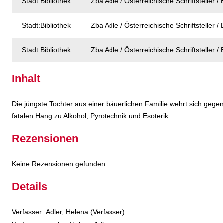
Stadt:Bibliothek
Zba Adle / Österreichische Schriftsteller / B
Stadt:Bibliothek
Zba Adle / Österreichische Schriftsteller / B
Stadt:Bibliothek
Zba Adle / Österreichische Schriftsteller / B
Inhalt
Die jüngste Tochter aus einer bäuerlichen Familie wehrt sich ge
fatalen Hang zu Alkohol, Pyrotechnik und Esoterik.
Rezensionen
Keine Rezensionen gefunden.
Details
Verfasser:
Suche nach diesem Verfasser
Adler, Helena (Verfasser)