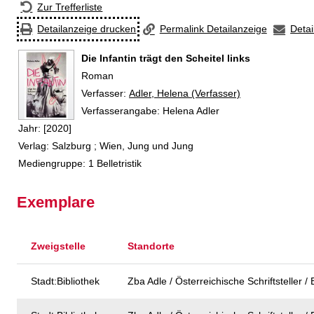
Zur Trefferliste
Detailanzeige drucken
Permalink Detailanzeige
Detai
Die Infantin trägt den Scheitel links
Roman
Verfasser:
Suche nach diesem Verfasser
Adler, Helena (Verfasser)
Verfasserangabe:
Helena Adler
Jahr:
[2020]
Verlag:
Salzburg ; Wien, Jung und Jung
Mediengruppe:
1 Belletristik
Exemplare
Zweigstelle
Standorte
Stadt:Bibliothek
Zba Adle / Österreichische Schriftsteller / B