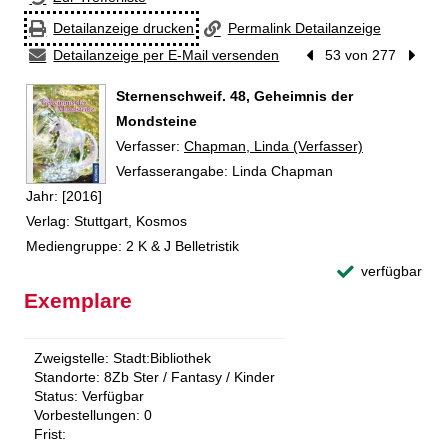
Detailanzeige drucken
Permalink Detailanzeige
Detailanzeige per E-Mail versenden
Vorheriger Treffer
53 von 277
Nächst
Sternenschweif. 48, Geheimnis der
Mondsteine
Verfasser:
Suche nach diesem Verfasser
Chapman, Linda (Verfasser)
Verfasserangabe:
Linda Chapman
Jahr:
[2016]
Verlag:
Stuttgart, Kosmos
Mediengruppe:
2 K & J Belletristik
verfügbar
Exemplare
Zweigstelle:
Stadt:Bibliothek
Standorte:
8Zb Ster / Fantasy / Kinder
Status:
Verfügbar
Vorbestellungen:
0
Frist: