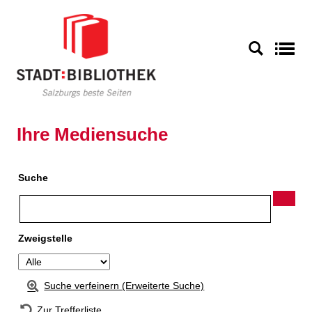
Zur Detailanzeige springen
S
Ihre Mediensuche
Suche
Zweigstelle
Suche verfeinern (Erweiterte Suche)
Zur Trefferliste