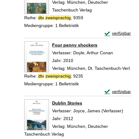
Verlag:
München, Deutscher
Taschenbuch Verlag
Reihe:
dtv
zweisprachig
; 9359
Mediengruppe:
1 Belletristik
Exemplar-Detail
verfügbar
Zum Download von 
Four penny shockers
Verfasser:
Doyle, Arthur Conan
Suche nach d
Jahr:
2010
Verlag:
München, Dt. Taschenbuch-Verl.
Reihe:
dtv
zweisprachig
; 9235
Mediengruppe:
1 Belletristik
Exemplar-Detail
verfügbar
Zum Download von 
Dublin Stories
Verfasser:
Joyce, James (Verfasser)
Suche n
Jahr:
2012
Verlag:
München, Deutscher
Taschenbuch Verlag