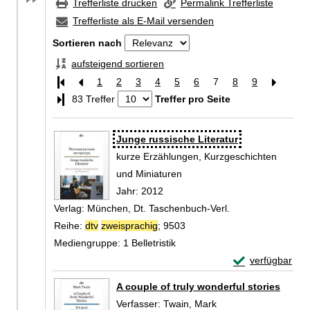
Trefferliste drucken
Permalink Trefferliste
Trefferliste als E-Mail versenden
Sortieren nach
aufsteigend sortieren
1
2
3
4
5
6
7
8
9
Letzte Seite
83 Treffer
Treffer pro Seite
Zu den Suchfiltern springen
Suchergebnis
Junge russische Literatur
kurze Erzählungen, Kurzgeschichten
und Miniaturen
Suche nach diesem Verfasser
Jahr:
2012
Verlag:
München, Dt. Taschenbuch-Verl.
Reihe:
dtv
zweisprachig
; 9503
Mediengruppe:
1 Belletristik
Exemplar-Detail
verfügbar
Zum Download von 
A couple of truly wonderful stories
Verfasser:
Twain, Mark
Suche nach diesem V