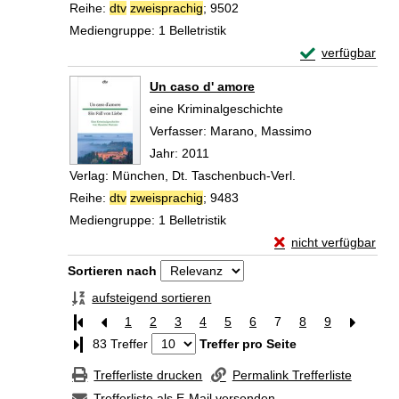
Reihe:
dtv
zweisprachig
; 9502
Mediengruppe:
1 Belletristik
Exemplar-Detail
verfügbar
Zum Download von 
Un caso d' amore
eine Kriminalgeschichte
Verfasser:
Marano, Massimo
Suche nach die
Jahr:
2011
Verlag:
München, Dt. Taschenbuch-Verl.
Reihe:
dtv
zweisprachig
; 9483
Mediengruppe:
1 Belletristik
Exemplar-Details vo
nicht verfügbar
Zum Download von exte
Zu den Suchfiltern springen
Sortieren nach
aufsteigend sortieren
1
2
3
4
5
6
7
8
9
Letzte Seite
83 Treffer
Treffer pro Seite
Trefferliste drucken
Permalink Trefferliste
Trefferliste als E-Mail versenden