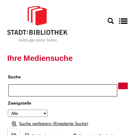
Zu den Suchfiltern springen
Zur Trefferliste springen
S
Ihre Mediensuche
Suche
Zweigstelle
Suche verfeinern (Erweiterte Suche)