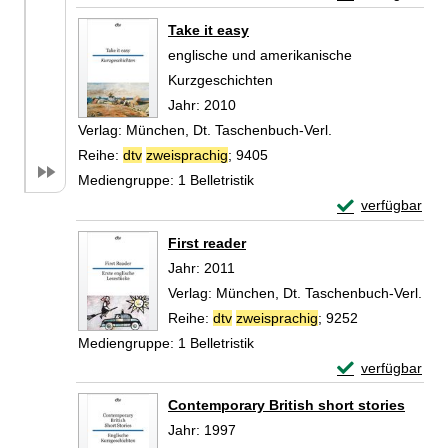
Zum Download von 
Take it easy
englische und amerikanische
Kurzgeschichten
Suche nach diesem Verfasser
Jahr:
2010
Verlag:
München, Dt. Taschenbuch-Verl.
Reihe:
dtv
zweisprachig
; 9405
Mediengruppe:
1 Belletristik
Exemplar-Detail
verfügbar
Zum Download von 
First reader
Suche nach diesem Verfasser
Jahr:
2011
Verlag:
München, Dt. Taschenbuch-Verl.
Reihe:
dtv
zweisprachig
; 9252
Mediengruppe:
1 Belletristik
Exemplar-Detail
verfügbar
Zum Download von 
Contemporary British short stories
Suche nach diesem Verfasser
Jahr:
1997