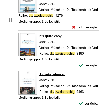
Jahr:
2011
Verlag:
München, Dt. Taschenbuch-Verl.
Reihe:
dtv
zweisprachig
; 9278
Mediengruppe:
1 Belletristik
Exemplar-Details von
nicht verfügbar
Zum Download von exte
It's quite easy
Suche nach diesem Verfasser
Jahr:
2011
Verlag:
München, Dt. Taschenbuch-Verl.
Reihe:
dtv
zweisprachig
; 9480
Mediengruppe:
1 Belletristik
Exemplar-Details
verfügbar
Zum Download von 
Tickets, please!
Suche nach diesem Verfasser
Jahr:
2010
Verlag:
München, Dt. Taschenbuch-Verl.
Reihe:
dtv
zweisprachig
; 9363
Mediengruppe:
1 Belletristik
Exemplar-Details
verfügbar